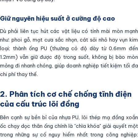
Giữ nguyên hiệu suất ở cường độ cao
Dù phải liên tục hút các vật liệu có tính mài mòn mạnh
như: phoi gỗ, mạt cưa sắc nhọn, cát sỏi nhỏ hay vụn kim
loại; thành ống PU (thường có độ dày từ 0.6mm đến
1.2mm) vẫn giữ được độ trong suốt, không bị bào mòn
mỏng đi nhanh chóng, giúp doanh nghiệp tiết kiệm tối đa
chi phí thay thế.
2. Phân tích cơ chế chống tĩnh điện
của cấu trúc lõi đồng
Bên cạnh sự bền bỉ của nhựa PU, lõi thép mạ đồng xoắn
ốc chạy dọc thân ống chính là "chìa khóa" giải quyết một
trong những sự cố nguy hiểm nhất trong công nghiệp: