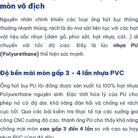
mòn vô địch
Nguyên nhân chính khiến các loại ống hút bụi thông
thường nhanh thủng, rách là do ma sát liên tục với các hạt
vật liệu sắc nhọn (dăm gỗ, phoi sắt, hạt nhựa, cát...) di
chuyển với tốc độ cao. Đây là lúc
nhựa P
(Polyurethane)
thể hiện sức mạnh.
Độ bền mài mòn gấp 3 - 4 lần nhựa PVC
Ống hút bụi PU lõi đồng được sản xuất từ 100% hạt nhựa
Polyurethane nguyên sinh. Đặc tính hóa lý của PU cho
phép nó có độ dai, khả năng đàn hồi và chống xé rách
cực tốt. Qua các bài kiểm tra thực tế tại các xưởng gia
công CNC cường độ cao, thành ống PU cho thấy khả năng
chống mài mòn
cao gấp 3 đến 4 lần
so với cao su ha
nhựa PVC cùng độ dày.