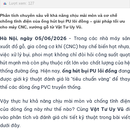
Lượt xem: 127
Phân tích chuyên sâu về khả năng chịu mài mòn và cơ chế
chống tĩnh điện của
ống hút bụi PU lõi đồng
– giải pháp tối ưu
cho máy CNC, xưởng gỗ từ
Vật Tư Uy Vũ
.
Hà Nội, ngày 05/06/2026
- Trong các nhà máy sả
xuất đồ gỗ, gia công cơ khí (CNC) hay chế biến hạt nhựa,
việc xử lý bụi, phoi mạt không chỉ đòi hỏi công suất quạt
hút mạnh mà còn phụ thuộc rất lớn vào chất lượng của hệ
thống đường ống. Hiện nay,
ống hút bụi PU lõi đồng
đan
được giới kỹ thuật đánh giá là "tiêu chuẩn vàng" để thay
thế các dòng ống PVC truyền thống.
Vậy thực hư khả năng chịu mài mòn và chống tĩnh điện
của dòng ống này như thế nào? Cùng
Vật Tư Uy Vũ
đ
vào phân tích và đánh giá chi tiết kỹ thuật trong bài viết
dưới đây.