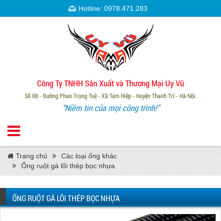
Hotline: 0978.471.283
Công Ty TNHH Sản Xuất và Thương Mại Uy Vũ
Số 08 - Đường Phan Trọng Tuệ - Xã Tam Hiệp - Huyện Thanh Trì - Hà Nội.
“Niềm tin của mọi công trình!”
Trang chủ
Các loại ống khác
Ống ruột gà lõi thép bọc nhựa
ỐNG RUỘT GÀ LÕI THÉP BỌC NHỰA