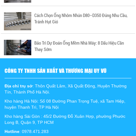
Cách Chọn Ống Nhôm Nhún D80–D350 Đúng Nhu Cầu,
Tránh Hụt Gió
Bảo Trì Dự Đoán Ống Mềm Nhà Máy: 8 Dấu Hiệu Cần
Thay Sớm
CÔNG TY TNHH SẢN XUẤT VÀ THƯƠNG MẠI UY VŨ
Địa chỉ trụ sở
: Thôn Quất Lâm, Xã Quất Động, Huyện Thường
Tín, Thành Phố Hà Nội.
Kho hàng Hà Nội: Số 08 Đường Phan Trọng Tuệ, xã Tam Hiệp,
huyện Thanh Trì, TP Hà Nội
Kho hàng Sài Gòn : 45/2 Đường Đỗ Xuân Hợp, phường Phước
Long B, Quận 9, TP HCM
Hotline
: 0978.471.283