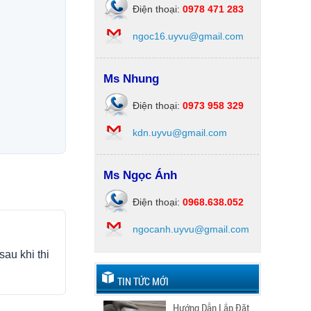
Điện thoại:
0978 471 283
ngoc16.uyvu@gmail.com
Ms Nhung
Điện thoại:
0973 958 329
kdn.uyvu@gmail.com
Ms Ngọc Ánh
Điện thoại:
0968.638.052
ngocanh.uyvu@gmail.com
sau khi thi
TIN TỨC MỚI
Hướng Dẫn Lắp Đặt