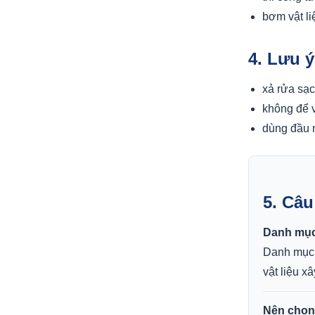
bơm vật li
4. Lưu 
xả rửa sạc
không để 
dùng đầu 
5. Câ
Danh mục
Danh mục 
vật liệu x
Nên chọn 