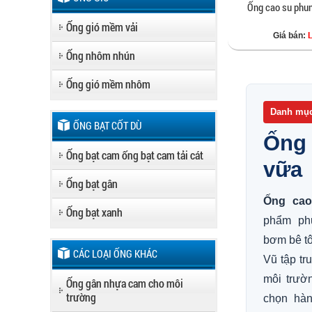
Ống cao su phun
Ống gió mềm vải
Giá bán:
Ống nhôm nhún
Ống gió mềm nhôm
Danh mục
ỐNG BẠT CỐT DÙ
Ống 
Ống bạt cam ống bạt cam tải cát
vữa
Ống bạt gân
Ống cao
Ống bạt xanh
phẩm phụ
bơm bê tô
CÁC LOẠI ỐNG KHÁC
Vũ tập tr
môi trườ
Ống gân nhựa cam cho môi
trường
chọn hàn