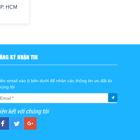
TP. HCM
ĂNG KÝ NHẬN TIN
iền email vào ô bên dưới để nhận các thông tin ưu đãi từ
húng tôi
iên kết với chúng tôi