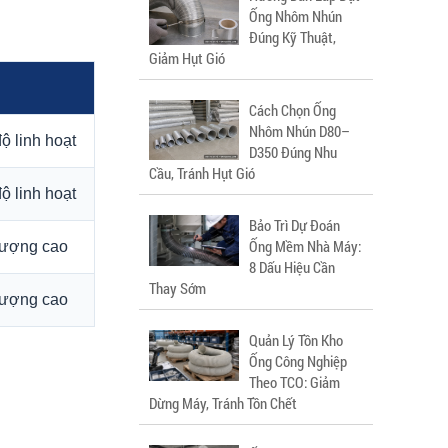
Ống Nhôm Nhún
Đúng Kỹ Thuật,
Giảm Hụt Gió
Cách Chọn Ống
Nhôm Nhún D80–
ộ linh hoạt
D350 Đúng Nhu
Cầu, Tránh Hụt Gió
ộ linh hoạt
Bảo Trì Dự Đoán
Ống Mềm Nhà Máy:
 lượng cao
8 Dấu Hiệu Cần
Thay Sớm
 lượng cao
Quản Lý Tồn Kho
Ống Công Nghiệp
Theo TCO: Giảm
Dừng Máy, Tránh Tồn Chết