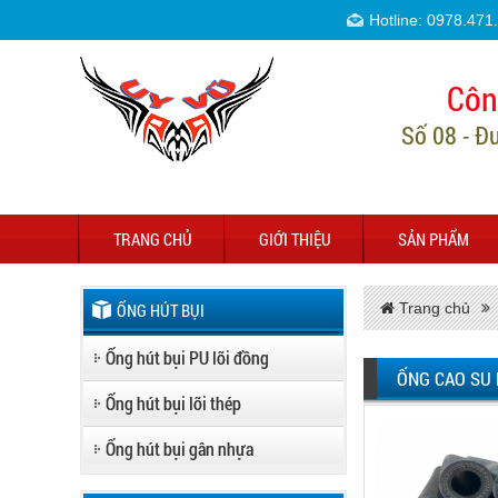
Hotline: 0978.471
Côn
Số 08 - Đ
TRANG CHỦ
GIỚI THIỆU
SẢN PHẨM
ỐNG HÚT BỤI
Trang chủ
Ống hút bụi PU lõi đồng
ỐNG CAO SU
Ống hút bụi lõi thép
Ống hút bụi gân nhựa