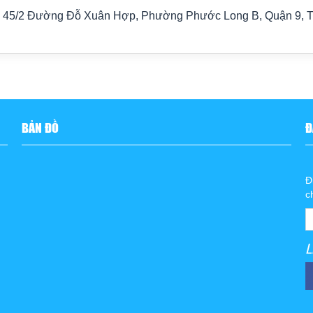
45/2 Đường Đỗ Xuân Hợp, Phường Phước Long B, Quận 9, 
BẢN ĐỒ
Đ
Đ
c
L