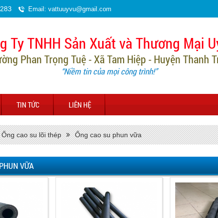
.283
Email: vattuuyvu@gmail.com
g Ty TNHH Sản Xuất và Thương Mại U
ường Phan Trọng Tuệ - Xã Tam Hiệp - Huyện Thanh Trì
“Niềm tin của mọi công trình!”
TIN TỨC
LIÊN HỆ
Ống cao su lõi thép
Ống cao su phun vữa
 PHUN VỮA