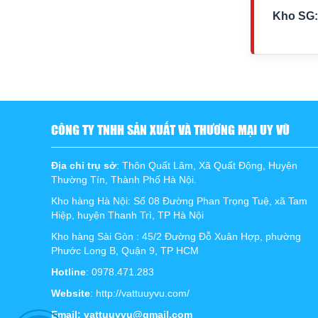
Kho SG:
CÔNG TY TNHH SẢN XUẤT VÀ THƯƠNG MẠI UY VŨ
Địa chỉ trụ sở
: Thôn Quất Lâm, Xã Quất Động, Huyện
Thường Tín, Thành Phố Hà Nội.
Kho hàng Hà Nội: Số 08 Đường Phan Trọng Tuệ, xã Tam
Hiệp, huyện Thanh Trì, TP Hà Nội
Kho hàng Sài Gòn : 45/2 Đường Đỗ Xuân Hợp, phường
Phước Long B, Quận 9, TP HCM
Hotline
: 0978.471.283
Website
: http://vattuuyvu.com/
Email: vattuuyvu@gmail.com