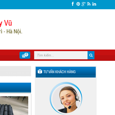
y Vũ
 - Hà Nội.
0
TƯ VẤN KHÁCH HÀNG