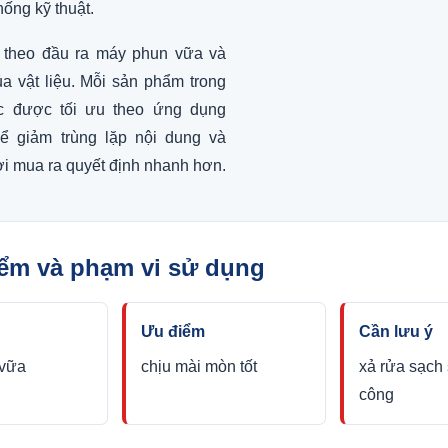
hống kỹ thuật.
 theo đầu ra máy phun vữa và
a vật liệu. Mỗi sản phẩm trong
 được tối ưu theo ứng dụng
để giảm trùng lặp nội dung và
i mua ra quyết định nhanh hơn.
iểm và phạm vi sử dụng
g
Ưu điểm
Cần lưu ý
 vữa
chịu mài mòn tốt
xả rửa sạch 
công