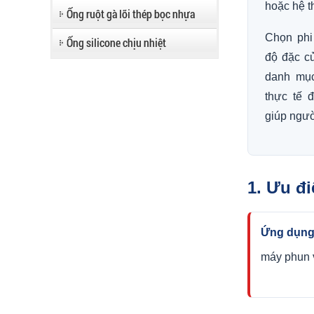
hoặc hệ t
Ống ruột gà lõi thép bọc nhựa
Chọn phi
Ống silicone chịu nhiệt
độ đặc củ
danh mục
thực tế 
giúp ngườ
1. Ưu đ
Ứng dụn
máy phun