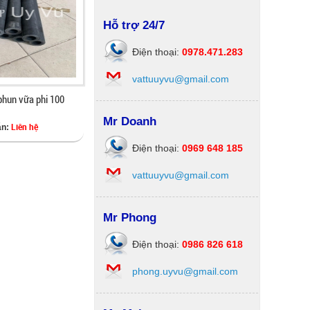
Hỗ trợ 24/7
Điện thoại:
0978.471.283
vattuuyvu@gmail.com
phun vữa phi 100
Mr Doanh
Liên hệ
án:
Điện thoại:
0969 648 185
vattuuyvu@gmail.com
Mr Phong
Điện thoại:
0986 826 618
phong.uyvu@gmail.com