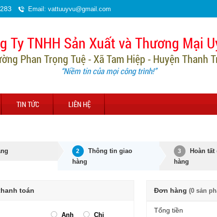
.283
Email: vattuuyvu@gmail.com
g Ty TNHH Sản Xuất và Thương Mại U
ường Phan Trọng Tuệ - Xã Tam Hiệp - Huyện Thanh Trì
“Niềm tin của mọi công trình!”
TIN TỨC
LIÊN HỆ
àng
Thông tin giao
Hoàn tất
2
3
hàng
hàng
thanh toán
Đơn hàng
(0 sản p
Tổng tiền
Anh
Chị