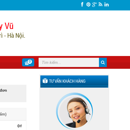
y Vũ
 - Hà Nội.
0
TƯ VẤN KHÁCH HÀNG
 đơn
hẩm)
0₫