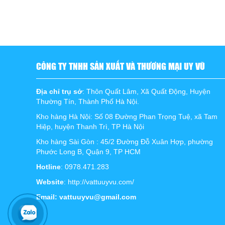
CÔNG TY TNHH SẢN XUẤT VÀ THƯƠNG MẠI UY VŨ
Địa chỉ trụ sở
: Thôn Quất Lâm, Xã Quất Động, Huyện
Thường Tín, Thành Phố Hà Nội.
Kho hàng Hà Nội: Số 08 Đường Phan Trọng Tuệ, xã Tam
Hiệp, huyện Thanh Trì, TP Hà Nội
Kho hàng Sài Gòn : 45/2 Đường Đỗ Xuân Hợp, phường
Phước Long B, Quận 9, TP HCM
Hotline
: 0978.471.283
Website
: http://vattuuyvu.com/
Email: vattuuyvu@gmail.com