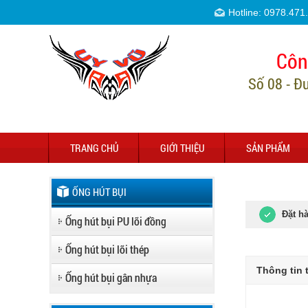
Hotline: 0978.471
Côn
Số 08 - Đ
TRANG CHỦ
GIỚI THIỆU
SẢN PHẨM
ỐNG HÚT BỤI
Đặt h
Ống hút bụi PU lõi đồng
Ống hút bụi lõi thép
Thông tin 
Ống hút bụi gân nhựa