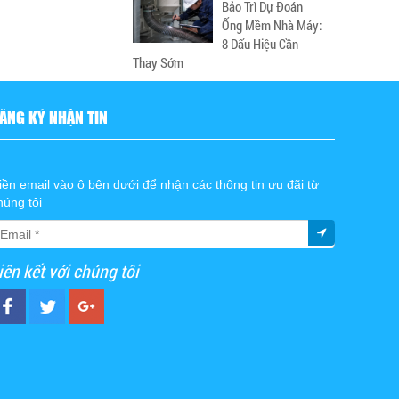
Bảo Trì Dự Đoán
Ống Mềm Nhà Máy:
8 Dấu Hiệu Cần
Thay Sớm
ĂNG KÝ NHẬN TIN
iền email vào ô bên dưới để nhận các thông tin ưu đãi từ
húng tôi
iên kết với chúng tôi