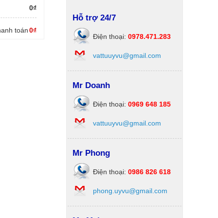
0₫
Hỗ trợ 24/7
thanh toán
0₫
Điện thoại:
0978.471.283
vattuuyvu@gmail.com
Mr Doanh
Điện thoại:
0969 648 185
vattuuyvu@gmail.com
Mr Phong
Điện thoại:
0986 826 618
phong.uyvu@gmail.com