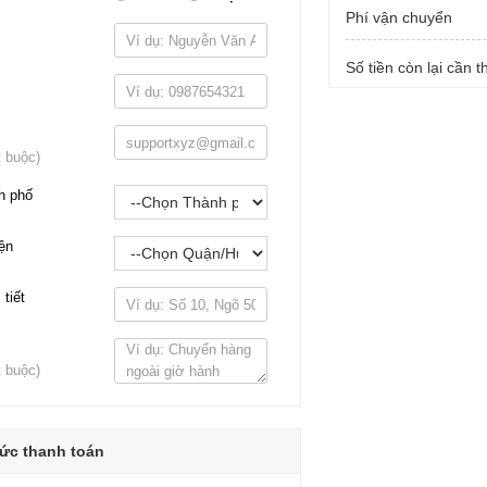
Phí vận chuyển
Số tiền còn lại cần 
t buộc)
h phố
ện
 tiết
t buộc)
ức thanh toán