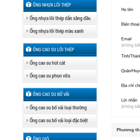
ỐNG NHỰA LÕI THÉP
Họ tên
Ống nhựa lõi thép dẫn xăng dầu
Điện thoại
Ống nhựa lõi thép màu xanh
Email
(không bắ
ỐNG CAO SU LÕI THÉP
Tỉnh/Thàn
Ống cao su hút cát
Quận/Huy
Ống cao su phun vữa
Địa chỉ chi
ỐNG CAO SU BỐ VẢI
Lời nhắn
Ống cao su bố vải loại thường
(không bắ
Ống cao su bố vải loại đặc biệt
Phương th
ỐNG GIÓ