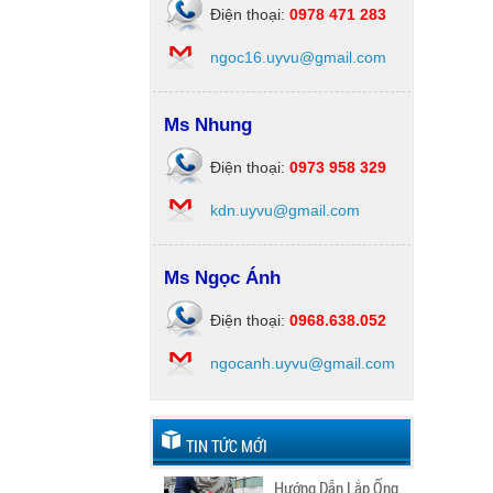
Điện thoại:
0978 471 283
ngoc16.uyvu@gmail.com
Ms Nhung
Điện thoại:
0973 958 329
kdn.uyvu@gmail.com
Ms Ngọc Ánh
Điện thoại:
0968.638.052
ngocanh.uyvu@gmail.com
TIN TỨC MỚI
Hướng Dẫn Lắp Ống