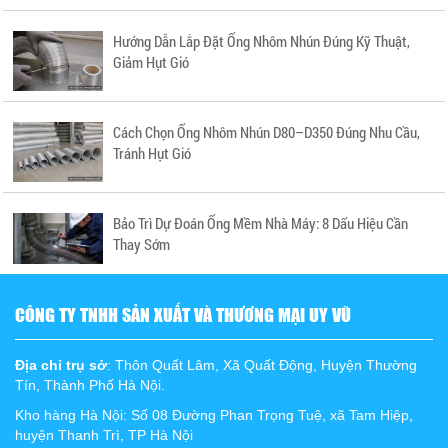
Hướng Dẫn Lắp Đặt Ống Nhôm Nhún Đúng Kỹ Thuật,
Giảm Hụt Gió
Cách Chọn Ống Nhôm Nhún D80–D350 Đúng Nhu Cầu,
Tránh Hụt Gió
Bảo Trì Dự Đoán Ống Mềm Nhà Máy: 8 Dấu Hiệu Cần
Thay Sớm
CÔNG TY TNHH SẢN XUẤT VÀ THƯƠNG MẠI UY VŨ
Địa chỉ trụ sở
: Thôn Quất Lâm, Xã Quất Động, Huyện Thường
Tín, Thành Phố Hà Nội.
Kho hàng Hà Nội: Số 08 Đường Phan Trọng Tuệ, xã Tam Hiệp,
huyện Thanh Trì, TP Hà Nội