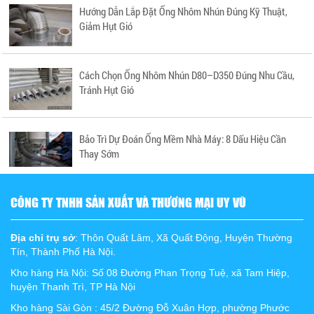
Hướng Dẫn Lắp Đặt Ống Nhôm Nhún Đúng Kỹ Thuật,
Giảm Hụt Gió
Cách Chọn Ống Nhôm Nhún D80–D350 Đúng Nhu Cầu,
Tránh Hụt Gió
Bảo Trì Dự Đoán Ống Mềm Nhà Máy: 8 Dấu Hiệu Cần
Thay Sớm
CÔNG TY TNHH SẢN XUẤT VÀ THƯƠNG MẠI UY VŨ
Địa chỉ trụ sở
: Thôn Quất Lâm, Xã Quất Động, Huyện Thường
Tín, Thành Phố Hà Nội.
Kho hàng Hà Nội: Số 08 Đường Phan Trọng Tuệ, xã Tam Hiệp,
huyện Thanh Trì, TP Hà Nội
Kho hàng Sài Gòn : 45/2 Đường Đỗ Xuân Hợp, phường Phước