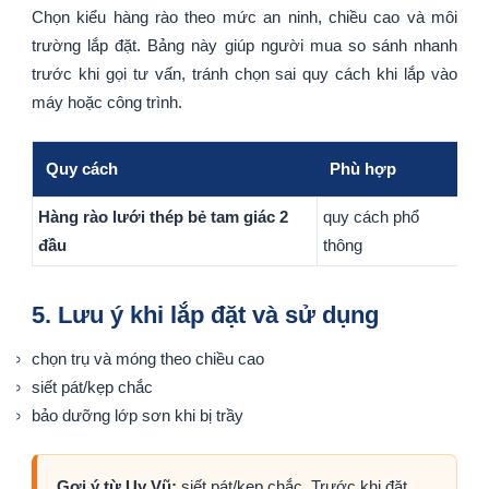
Chọn kiểu hàng rào theo mức an ninh, chiều cao và môi
trường lắp đặt. Bảng này giúp người mua so sánh nhanh
trước khi gọi tư vấn, tránh chọn sai quy cách khi lắp vào
máy hoặc công trình.
Quy cách
Phù hợp
G
Hàng rào lưới thép bẻ tam giác 2
quy cách phổ
Sả
đầu
thông
sá
5. Lưu ý khi lắp đặt và sử dụng
chọn trụ và móng theo chiều cao
siết pát/kẹp chắc
bảo dưỡng lớp sơn khi bị trầy
Gợi ý từ Uy Vũ:
siết pát/kẹp chắc. Trước khi đặt