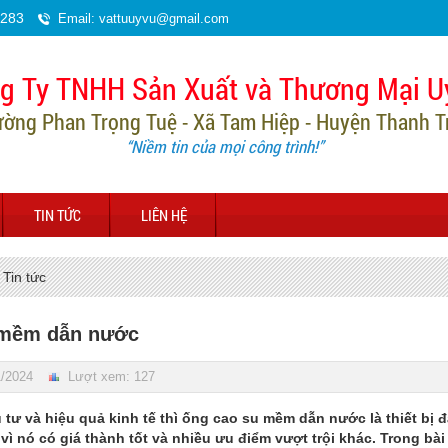
.283
Email: vattuuyvu@gmail.com
g Ty TNHH Sản Xuất và Thương Mại U
ường Phan Trọng Tuệ - Xã Tam Hiệp - Huyện Thanh Trì
“Niềm tin của mọi công trình!”
TIN TỨC
LIÊN HỆ
Tin tức
 mềm dẫn nước
1/2024
Lượt xem: 127
u tư và hiệu quả kinh tế thì ống cao su mềm dẫn nước là thiết bị
vì nó có giá thành tốt và nhiều ưu điểm vượt trội khác. Trong bài