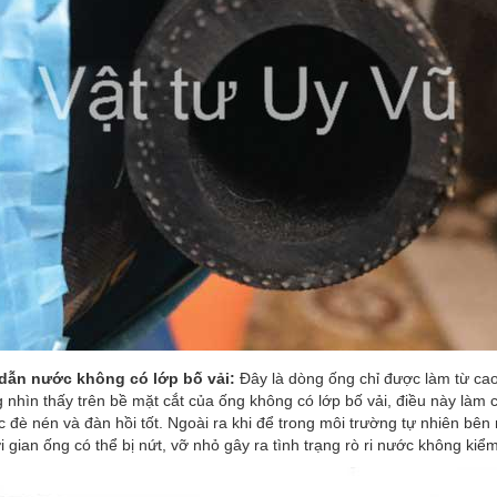
dẫn nước không có lớp bố vải:
Đây là dòng ống chỉ được làm từ ca
 nhìn thấy trên bề mặt cắt của ống không có lớp bố vải, điều này làm
 đè nén và đàn hồi tốt. Ngoài ra khi để trong môi trường tự nhiên bên
 gian ống có thể bị nứt, vỡ nhỏ gây ra tình trạng rò ri nước không kiể