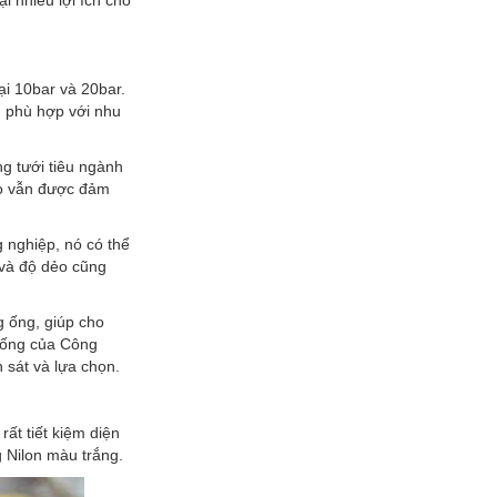
i nhiều lợi ích cho
i 10bar và 20bar.
n phù hợp với nhu
g tưới tiêu ngành
dẻo vẫn được đảm
 nghiệp, nó có thể
n và độ dẻo cũng
g ống, giúp cho
g ống của Công
 sát và lựa chọn.
ất tiết kiệm diện
 Nilon màu trắng.