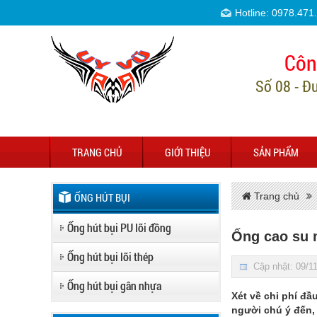
Hotline: 0978.471
Côn
Số 08 - Đ
TRANG CHỦ
GIỚI THIỆU
SẢN PHẨM
ỐNG HÚT BỤI
Trang chủ
Ống hút bụi PU lõi đồng
Ống cao su
Ống hút bụi lõi thép
Cập nhật: 09/1
Ống hút bụi gân nhựa
Xét về chi phí đầ
người chú ý đến, 