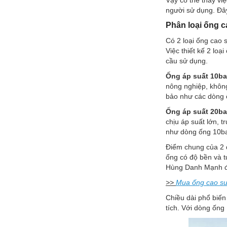
Vậy có thể thấy vi
người sử dụng. Đâ
Phân loại ống
Có 2 loại ống cao
Việc thiết kế 2 lo
cầu sử dụng.
Ống áp suất 10ba
nông nghiệp, không
bảo như các dòng 
Ống áp suất 20ba
chịu áp suất lớn, t
như dòng ống 10ba
Điểm chung của 2 d
ống có độ bền và t
Hùng Danh Mạnh đều
>>
Mua ống cao su
Chiều dài phổ biến
tích. Với dòng ống