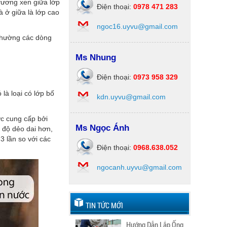
 vương xen giữa lớp
Điện thoại:
0978 471 283
 ở giữa là lớp cao
ngoc16.uyvu@gmail.com
 thường các dòng
Ms Nhung
Điện thoại:
0973 958 329
là loại có lớp bố
kdn.uyvu@gmail.com
ợc cung cấp bởi
Ms Ngọc Ánh
 độ dẻo dai hơn,
3 lần so với các
Điện thoại:
0968.638.052
ngocanh.uyvu@gmail.com
TIN TỨC MỚI
Hướng Dẫn Lắp Ống