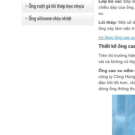
Lớp bố vải:
Đây là
Ống ruột gà lõi thép bọc nhựa
chiều dày của ống,
su.
Ống silicone chịu nhiệt
Lõi thép:
Một số d
ống này làm việc t
>>
Xem ống cao su 
Thiết kế ống c
Trên thị trường hi
vải và không có lớp
Ống cao su mềm d
công ty Công Hùng
đàn hồi tốt hơn, ch
dòng ống thông th