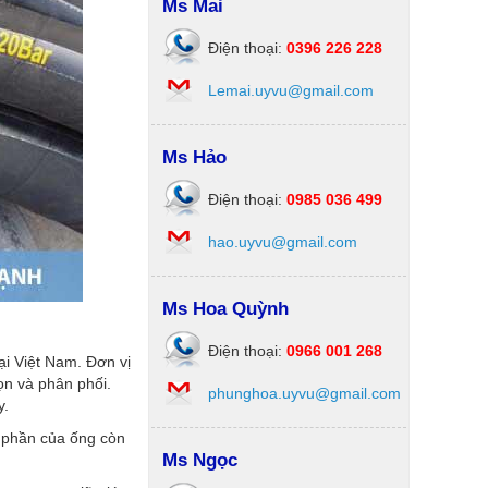
Ms Mai
Điện thoại:
0396 226 228
Lemai.uyvu@gmail.com
Ms Hảo
Điện thoại:
0985 036 499
hao.uyvu@gmail.com
Ms Hoa Quỳnh
Điện thoại:
0966 001 268
i Việt Nam. Đơn vị
ọn và phân phối.
phunghoa.uyvu@gmail.com
y.
h phần của ống còn
Ms Ngọc