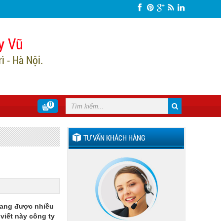
y Vũ
 - Hà Nội.
0
TƯ VẤN KHÁCH HÀNG
 đang được nhiều
 viết này công ty