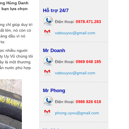
Công Hùng Danh
 bạn lựa chọn
Hỗ trợ 24/7
Điện thoại:
0978.471.283
g chỉ giúp duy trì
ất lớn, nó còn có
vattuuyvu@gmail.com
hàng dầu vì nó
tư.
Mr Doanh
ược nhiều người
 ty Uy Vũ chúng tôi
Điện thoại:
0969 648 185
ây là một thương
dẫn nước phù hợp
vattuuyvu@gmail.com
Mr Phong
Điện thoại:
0986 826 618
phong.uyvu@gmail.com