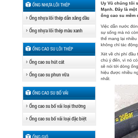
Uy Vũ chúng tôi 
ỐNG NHỰA LÕI THÉP
Mạnh. Đây là một
ống cao su mềm 
Ống nhựa lõi thép dẫn xăng dầu
Việc dẫn nước đóng
Ống nhựa lõi thép màu xanh
sự sống mà nó còn 
thể mang lại nhiều
không chỉ tác động
ỐNG CAO SU LÕI THÉP
Xét về chi phí đầu
chú ý đến, vì nó có
Ống cao su hút cát
sẽ nói tới dòng ố
hiệu được nhiều n
Ống cao su phun vữa
nhất.
ỐNG CAO SU BỐ VẢI
Ống cao su bố vải loại thường
Ống cao su bố vải loại đặc biệt
ỐNG GIÓ