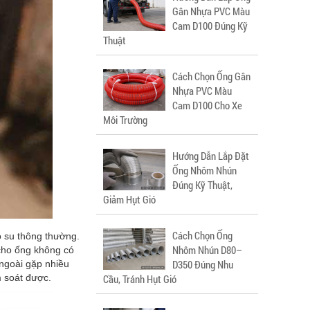
Gân Nhựa PVC Màu
Cam D100 Đúng Kỹ
Thuật
Cách Chọn Ống Gân
Nhựa PVC Màu
Cam D100 Cho Xe
Môi Trường
Hướng Dẫn Lắp Đặt
Ống Nhôm Nhún
Đúng Kỹ Thuật,
Giảm Hụt Gió
Cách Chọn Ống
o su thông thường.
Nhôm Nhún D80–
 cho ống không có
D350 Đúng Nhu
 ngoài gặp nhiều
m soát được.
Cầu, Tránh Hụt Gió