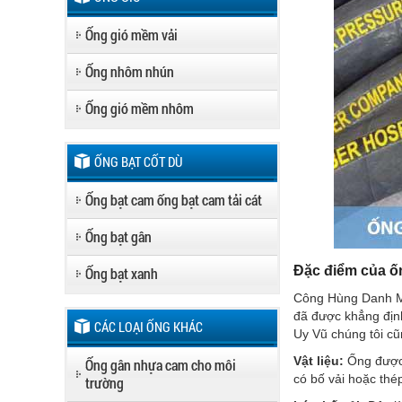
Ống gió mềm vải
Ống nhôm nhún
Ống gió mềm nhôm
ỐNG BẠT CỐT DÙ
Ống bạt cam ống bạt cam tải cát
Ống bạt gân
Đặc điểm của 
Ống bạt xanh
Công Hùng Danh Mạn
đã được khẳng định
CÁC LOẠI ỐNG KHÁC
Uy Vũ chúng tôi c
Vật liệu:
Ống được 
Ống gân nhựa cam cho môi
có bố vải hoặc thé
trường