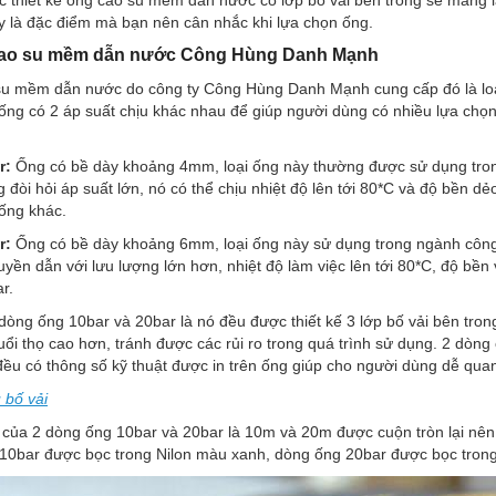
ệc thiết kế ống cao su mềm dẫn nước có lớp bố vải bên trong sẽ mang lạ
y là đặc điểm mà bạn nên cân nhắc khi lựa chọn ống.
 cao su mềm dẫn nước Công Hùng Danh Mạnh
 su mềm dẫn nước do công ty Công Hùng Danh Mạnh cung cấp đó là loạ
ại ống có 2 áp suất chịu khác nhau để giúp người dùng có nhiều lựa chọ
r:
Ống có bề dày khoảng 4mm, loại ống này thường được sử dụng tron
 đòi hỏi áp suất lớn, nó có thể chịu nhiệt độ lên tới 80*C và độ bền 
ống khác.
r:
Ống có bề dày khoảng 6mm, loại ống này sử dụng trong ngành công
ruyền dẫn với lưu lượng lớn hơn, nhiệt độ làm việc lên tới 80*C, độ bề
r.
òng ống 10bar và 20bar là nó đều được thiết kế 3 lớp bố vải bên tron
uổi thọ cao hơn, tránh được các rủi ro trong quá trình sử dụng. 2 dòn
 có thông số kỹ thuật được in trên ống giúp cho người dùng dễ quan
 bố vải
 của 2 dòng ống 10bar và 20bar là 10m và 20m được cuộn tròn lại nên r
 10bar được bọc trong Nilon màu xanh, dòng ống 20bar được bọc trong