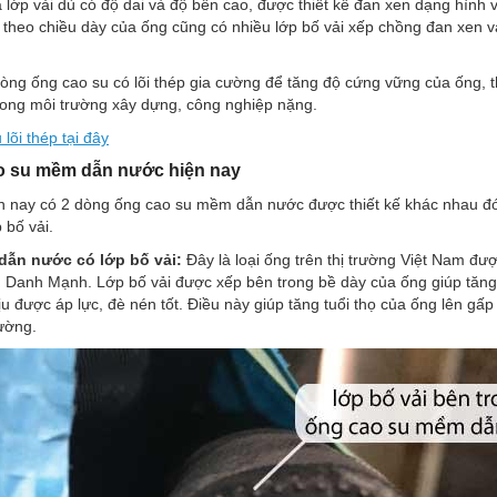
 lớp vải dù có độ dai và độ bền cao, được thiết kế đan xen dạng hình
 theo chiều dày của ống cũng có nhiều lớp bố vải xếp chồng đan xen và
òng ống cao su có lõi thép gia cường để tăng độ cứng vững của ống,
rong môi trường xây dựng, công nghiệp nặng.
lõi thép tại đây
ao su mềm dẫn nước hiện nay
ện nay có 2 dòng ống cao su mềm dẫn nước được thiết kế khác nhau đó 
 bố vải.
ẫn nước có lớp bố vải:
Đây là loại ống trên thị trường Việt Nam đư
 Danh Mạnh. Lớp bố vải được xếp bên trong bề dày của ống giúp tăng
ịu được áp lực, đè nén tốt. Điều này giúp tăng tuổi thọ của ống lên gấp 
ường.