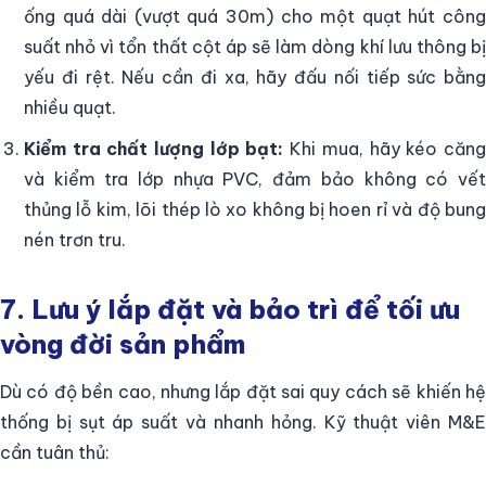
ống quá dài (vượt quá 30m) cho một quạt hút công
suất nhỏ vì tổn thất cột áp sẽ làm dòng khí lưu thông bị
yếu đi rệt. Nếu cần đi xa, hãy đấu nối tiếp sức bằng
nhiều quạt.
Kiểm tra chất lượng lớp bạt:
Khi mua, hãy kéo căng
và kiểm tra lớp nhựa PVC, đảm bảo không có vết
thủng lỗ kim, lõi thép lò xo không bị hoen rỉ và độ bung
nén trơn tru.
7. Lưu ý lắp đặt và bảo trì để tối ưu
vòng đời sản phẩm
Dù có độ bền cao, nhưng lắp đặt sai quy cách sẽ khiến hệ
thống bị sụt áp suất và nhanh hỏng. Kỹ thuật viên M&E
cần tuân thủ: