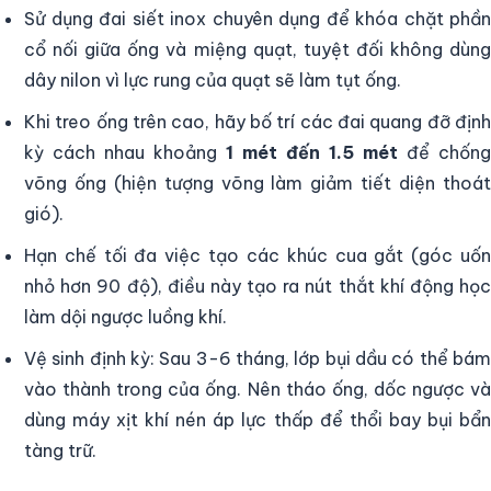
Sử dụng đai siết inox chuyên dụng để khóa chặt phần
cổ nối giữa ống và miệng quạt, tuyệt đối không dùng
dây nilon vì lực rung của quạt sẽ làm tụt ống.
Khi treo ống trên cao, hãy bố trí các đai quang đỡ định
kỳ cách nhau khoảng
1 mét đến 1.5 mét
để chống
võng ống (hiện tượng võng làm giảm tiết diện thoát
gió).
Hạn chế tối đa việc tạo các khúc cua gắt (góc uốn
nhỏ hơn 90 độ), điều này tạo ra nút thắt khí động học
làm dội ngược luồng khí.
Vệ sinh định kỳ: Sau 3-6 tháng, lớp bụi dầu có thể bám
vào thành trong của ống. Nên tháo ống, dốc ngược và
dùng máy xịt khí nén áp lực thấp để thổi bay bụi bẩn
tàng trữ.