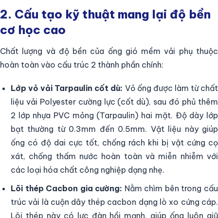
2. Cấu tạo kỹ thuật mang lại độ bền
cơ học cao
Chất lượng và độ bền của ống gió mềm vải phụ thuộc
hoàn toàn vào cấu trúc 2 thành phần chính:
Lớp vỏ vải Tarpaulin cốt dù:
Vỏ ống được làm từ chấ
liệu vải Polyester cường lực (cốt dù), sau đó phủ thêm
2 lớp nhựa PVC mỏng (Tarpaulin) hai mặt. Độ dày lớp
bạt thường từ 0.3mm đến 0.5mm. Vật liệu này giúp
ống có độ dai cực tốt, chống rách khi bị vật cứng cọ
xát, chống thấm nước hoàn toàn và miễn nhiễm với
các loại hóa chất công nghiệp dạng nhẹ.
Lõi thép Cacbon gia cường:
Nằm chìm bên trong cấ
trúc vải là cuộn dây thép cacbon dạng lò xo cứng cáp.
Lõi thép này có lực đàn hồi mạnh, giúp ống luôn giữ