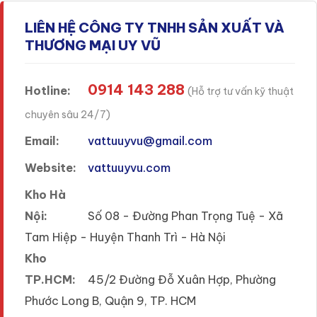
LIÊN HỆ CÔNG TY TNHH SẢN XUẤT VÀ
THƯƠNG MẠI UY VŨ
0914 143 288
Hotline:
(Hỗ trợ tư vấn kỹ thuật
chuyên sâu 24/7)
Email:
vattuuyvu@gmail.com
Website:
vattuuyvu.com
Kho Hà
Nội:
Số 08 - Đường Phan Trọng Tuệ - Xã
Tam Hiệp - Huyện Thanh Trì - Hà Nội
Kho
TP.HCM:
45/2 Đường Đỗ Xuân Hợp, Phường
Phước Long B, Quận 9, TP. HCM