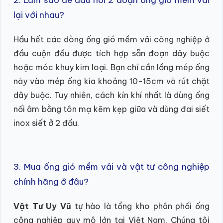
lại với nhau?
Hầu hết các dòng ống gió mềm vải công nghiệp ở
đầu cuộn đều được tích hợp sẵn đoạn dây buộc
hoặc móc khuy kim loại. Bạn chỉ cần lồng mép ống
này vào mép ống kia khoảng 10-15cm và rút chặt
dây buộc. Tuy nhiên, cách kín khí nhất là dùng ống
nối âm bằng tôn mạ kẽm kẹp giữa và dùng đai siết
inox siết ở 2 đầu.
3. Mua ống gió mềm vải và vật tư công nghiệp
chính hãng ở đâu?
Vật Tư Uy Vũ
tự hào là tổng kho phân phối ống
công nghiệp quy mô lớn tại Việt Nam. Chúng tôi