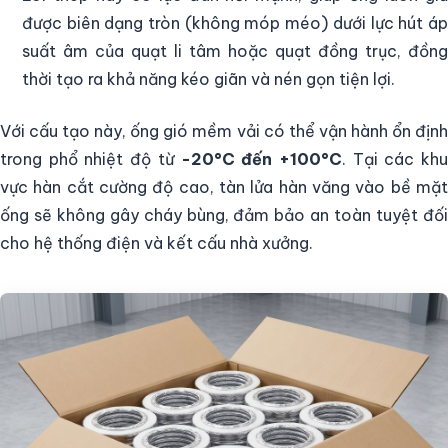
được biên dạng tròn (không móp méo) dưới lực hút áp
suất âm của quạt li tâm hoặc quạt đồng trục, đồng
thời tạo ra khả năng kéo giãn và nén gọn tiện lợi.
Với cấu tạo này, ống gió mềm vải có thể vận hành ổn định
trong phổ nhiệt độ từ
-20°C đến +100°C
. Tại các kh
vực hàn cắt cường độ cao, tàn lửa hàn văng vào bề mặt
ống sẽ không gây cháy bùng, đảm bảo an toàn tuyệt đối
cho hệ thống điện và kết cấu nhà xưởng.