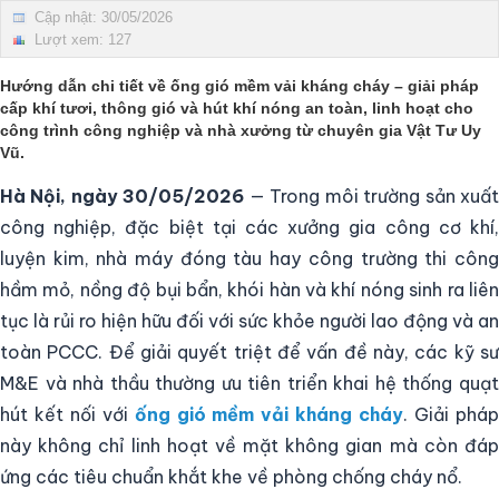
Cập nhật: 30/05/2026
Lượt xem: 127
Hướng dẫn chi tiết về
ống gió mềm vải kháng cháy
– giải pháp
cấp khí tươi, thông gió và hút khí nóng an toàn, linh hoạt cho
công trình công nghiệp và nhà xưởng từ chuyên gia
Vật Tư Uy
Vũ
.
Hà Nội, ngày 30/05/2026
— Trong môi trường sản xuấ
công nghiệp, đặc biệt tại các xưởng gia công cơ khí,
luyện kim, nhà máy đóng tàu hay công trường thi công
hầm mỏ, nồng độ bụi bẩn, khói hàn và khí nóng sinh ra liên
tục là rủi ro hiện hữu đối với sức khỏe người lao động và an
toàn PCCC. Để giải quyết triệt để vấn đề này, các kỹ sư
M&E và nhà thầu thường ưu tiên triển khai hệ thống quạt
hút kết nối với
ống gió mềm vải kháng cháy
. Giải phá
này không chỉ linh hoạt về mặt không gian mà còn đáp
ứng các tiêu chuẩn khắt khe về phòng chống cháy nổ.