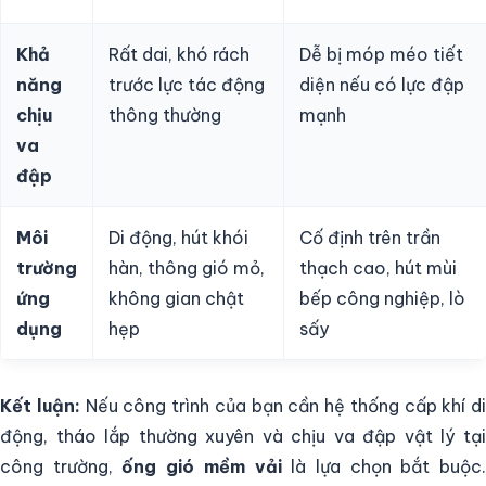
Khả
Rất dai, khó rách
Dễ bị móp méo tiết
năng
trước lực tác động
diện nếu có lực đập
chịu
thông thường
mạnh
va
đập
Môi
Di động, hút khói
Cố định trên trần
trường
hàn, thông gió mỏ,
thạch cao, hút mùi
ứng
không gian chật
bếp công nghiệp, lò
dụng
hẹp
sấy
Kết luận:
Nếu công trình của bạn cần hệ thống cấp khí di
động, tháo lắp thường xuyên và chịu va đập vật lý tại
công trường,
ống gió mềm vải
là lựa chọn bắt buộc