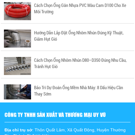
Cách Chọn Ống Gân Nhựa PVC Màu Cam D100 Cho Xe
Môi Trường
Hướng Dẫn Lắp Đặt Ống Nhôm Nhún Đúng Kỹ Thuật,
Giảm Hụt Gió
Cách Chọn Ống Nhôm Nhún D80–D350 Đúng Nhu Cầu,
Tránh Hụt Gió
Bảo Trì Dự Đoán Ống Mềm Nhà Máy: 8 Dấu Hiệu Cần
Thay Sớm
CÔNG TY TNHH SẢN XUẤT VÀ THƯƠNG MẠI UY VŨ
Địa chỉ trụ sở
: Thôn Quất Lâm, Xã Quất Động, Huyện Thường