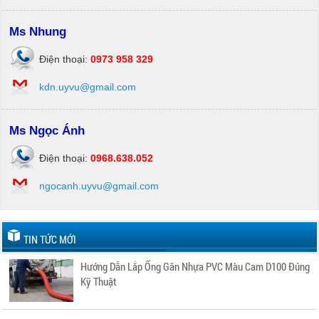
Ms Nhung
Điện thoại:
0973 958 329
kdn.uyvu@gmail.com
Ms Ngọc Ánh
Điện thoại:
0968.638.052
ngocanh.uyvu@gmail.com
TIN TỨC MỚI
Hướng Dẫn Lắp Ống Gân Nhựa PVC Màu Cam D100 Đúng
Kỹ Thuật