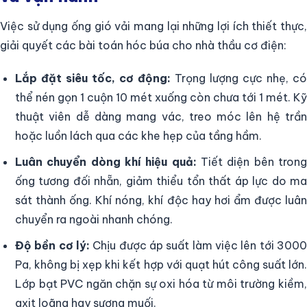
Việc sử dụng ống gió vải mang lại những lợi ích thiết thực,
giải quyết các bài toán hóc búa cho nhà thầu cơ điện:
Lắp đặt siêu tốc, cơ động:
Trọng lượng cực nhẹ, có
thể nén gọn 1 cuộn 10 mét xuống còn chưa tới 1 mét. Kỹ
thuật viên dễ dàng mang vác, treo móc lên hệ trần
hoặc luồn lách qua các khe hẹp của tầng hầm.
Luân chuyển dòng khí hiệu quả:
Tiết diện bên tron
ống tương đối nhẵn, giảm thiểu tổn thất áp lực do ma
sát thành ống. Khí nóng, khí độc hay hơi ẩm được luân
chuyển ra ngoài nhanh chóng.
Độ bền cơ lý:
Chịu được áp suất làm việc lên tới 3000
Pa, không bị xẹp khi kết hợp với quạt hút công suất lớn.
Lớp bạt PVC ngăn chặn sự oxi hóa từ môi trường kiềm,
axit loãng hay sương muối.