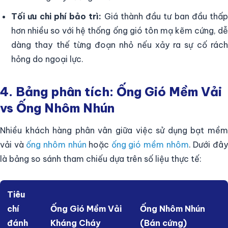
Tối ưu chi phí bảo trì:
Giá thành đầu tư ban đầu thấp
hơn nhiều so với hệ thống ống gió tôn mạ kẽm cứng, dễ
dàng thay thế từng đoạn nhỏ nếu xảy ra sự cố rách
hỏng do ngoại lực.
4. Bảng phân tích: Ống Gió Mềm Vải
vs Ống Nhôm Nhún
Nhiều khách hàng phân vân giữa việc sử dụng bạt mềm
vải và
ống nhôm nhún
hoặc
ống gió mềm nhôm
. Dưới đâ
là bảng so sánh tham chiếu dựa trên số liệu thực tế:
Tiêu
chí
Ống Gió Mềm Vải
Ống Nhôm Nhún
đánh
Kháng Cháy
(Bán cứng)