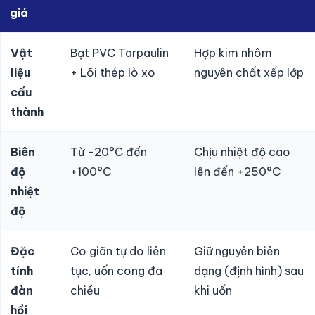
giá
Vật
Bạt PVC Tarpaulin
Hợp kim nhôm
liệu
+ Lõi thép lò xo
nguyên chất xếp lớp
cấu
thành
Biên
Từ -20°C đến
Chịu nhiệt độ cao
độ
+100°C
lên đến +250°C
nhiệt
độ
Đặc
Co giãn tự do liên
Giữ nguyên biên
tính
tục, uốn cong đa
dạng (định hình) sau
đàn
chiều
khi uốn
hồi