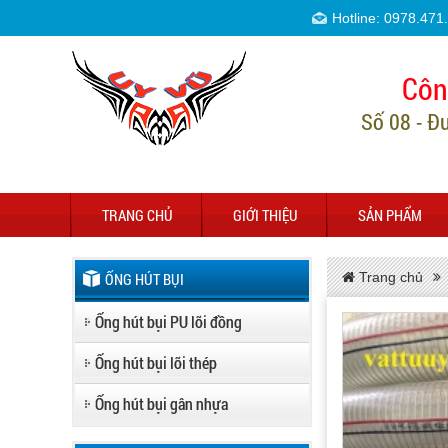
Hotline: 0978.471
Côn
Số 08 - Đ
TRANG CHỦ
GIỚI THIỆU
SẢN PHẨM
ỐNG HÚT BỤI
Trang chủ
Ống hút bụi PU lõi đồng
Ống hút bụi lõi thép
Ống hút bụi gân nhựa