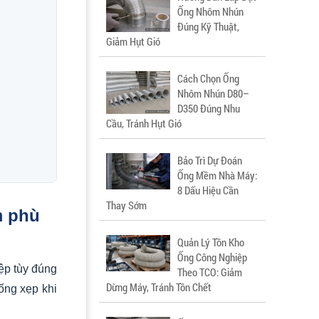
Ống Nhôm Nhún
Đúng Kỹ Thuật,
Giảm Hụt Gió
Cách Chọn Ống
Nhôm Nhún D80–
D350 Đúng Nhu
Cầu, Tránh Hụt Gió
Bảo Trì Dự Đoán
Ống Mềm Nhà Máy:
8 Dấu Hiệu Cần
Thay Sớm
m phù
Quản Lý Tồn Kho
Ống Công Nghiệp
ệp tùy đúng
Theo TCO: Giảm
Dừng Máy, Tránh Tồn Chết
ống xẹp khi