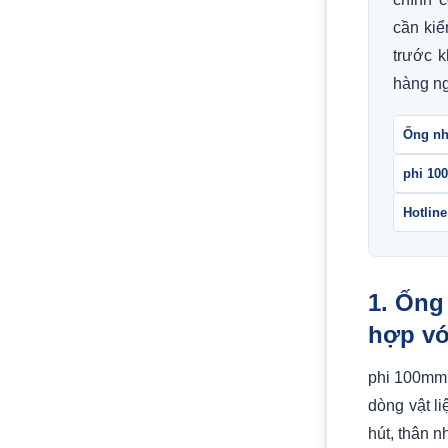
cần kiể
trước k
hàng ng
Ống nh
phi 1
Hotline
1. Ống
hợp vớ
phi 100mm 
dòng vật l
hút, thân 