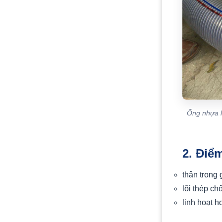
Ống nhựa l
2. Điể
thân trong
lõi thép ch
linh hoạt 