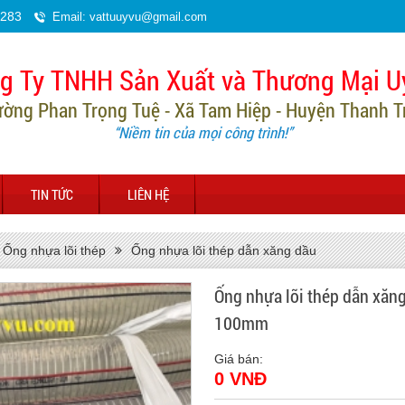
.283
Email: vattuuyvu@gmail.com
g Ty TNHH Sản Xuất và Thương Mại U
ường Phan Trọng Tuệ - Xã Tam Hiệp - Huyện Thanh Trì
“Niềm tin của mọi công trình!”
TIN TỨC
LIÊN HỆ
Ống nhựa lõi thép
Ống nhựa lõi thép dẫn xăng dầu
Ống nhựa lõi thép dẫn xăng
100mm
Giá bán:
0 VNĐ