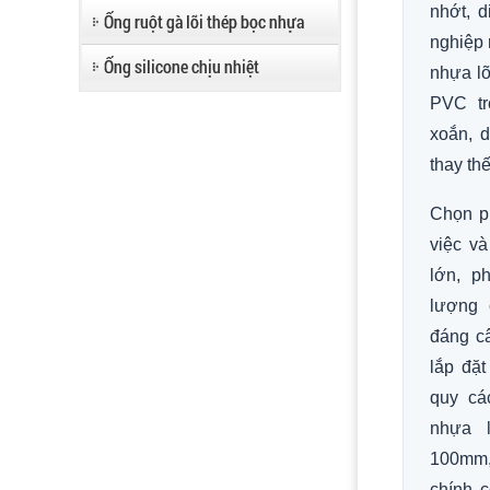
nhớt, d
Ống ruột gà lõi thép bọc nhựa
nghiệp
Ống silicone chịu nhiệt
nhựa lõ
PVC tr
xoắn, 
thay th
Chọn p
việc và
lớn, p
lượng 
đáng câ
lắp đặt
quy cá
nhựa 
100mm,
chính 