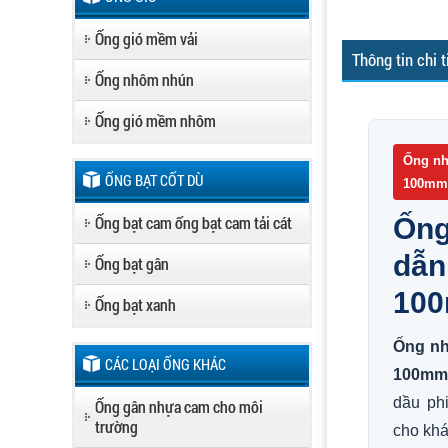
Ống gió mềm vải
Thông tin chi t
Ống nhôm nhún
Ống gió mềm nhôm
Ống nh
ỐNG BẠT CỐT DÙ
100mm
Ống bạt cam ống bạt cam tải cát
Ống
dẫn
Ống bạt gân
10
Ống bạt xanh
Ống nh
CÁC LOẠI ỐNG KHÁC
100mm
dầu ph
Ống gân nhựa cam cho môi
trường
cho khá