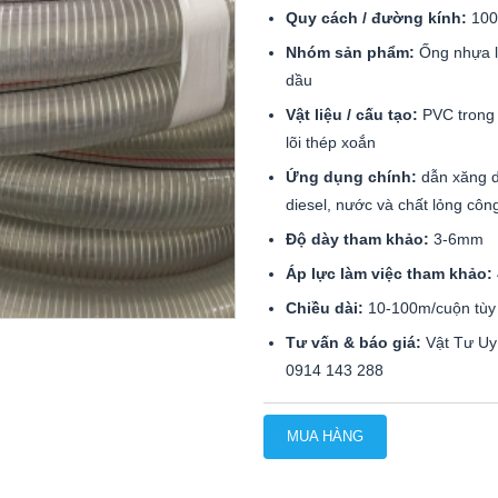
Quy cách / đường kính:
10
Nhóm sản phẩm:
Ống nhựa l
dầu
Vật liệu / cấu tạo:
PVC trong 
lõi thép xoắn
Ứng dụng chính:
dẫn xăng d
diesel, nước và chất lỏng côn
Độ dày tham khảo:
3-6mm
Áp lực làm việc tham khảo:
Chiều dài:
10-100m/cuộn tùy 
Tư vấn & báo giá:
Vật Tư Uy 
0914 143 288
MUA HÀNG