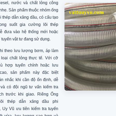
iesel, nước và chất lỏng công
 nhẹ. Sản phẩm thuộc nhóm ống
i thép dẫn xăng dầu, có cấu tạo
ong suốt gia cường lõi thép
dễ đưa vào hệ thống mới hoặc
ế tuyến vật tư đang sử dụng.
hi theo lưu lượng bơm, áp làm
 loại chất lỏng thực tế. Với cỡ
hù hợp tuyến chính hoặc lưu
cao, sản phẩm này đặc biệt
n nhắc khi cần độ ổn định, dễ
 và có đội ngũ tư vấn kiểm tra
ch trước khi giao. Riêng Ống
lõi thép dẫn xăng dầu phi
 Uy Vũ ưu tiên kiểm tra tuyến
cỡ vừa, lưu lượng cao hơn và