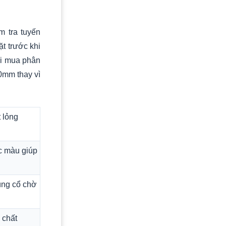
 tra tuyến
t trước khi
ời mua phân
0mm thay vì
 lỏng
ặc màu giúp
úng cổ chờ
 chất