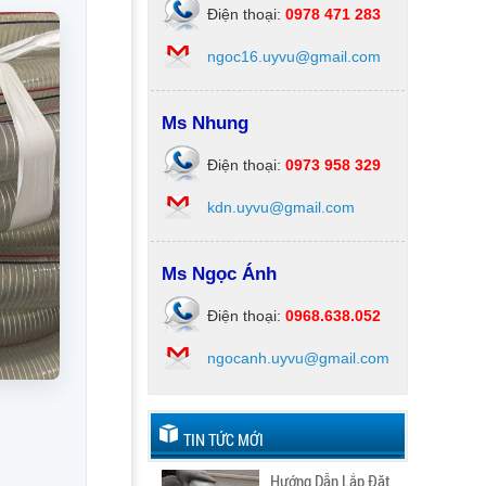
Điện thoại:
0978 471 283
ngoc16.uyvu@gmail.com
Ms Nhung
Điện thoại:
0973 958 329
kdn.uyvu@gmail.com
Ms Ngọc Ánh
Điện thoại:
0968.638.052
ngocanh.uyvu@gmail.com
TIN TỨC MỚI
Hướng Dẫn Lắp Đặt