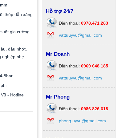
0mm
Hỗ trợ 24/7
õi thép dẫn xăng
Điện thoại:
0978.471.283
suốt gia cường
vattuuyvu@gmail.com
ầu, dầu nhớt,
Mr Doanh
g nghiệp nhẹ
Điện thoại:
0969 648 185
4-8bar
vattuuyvu@gmail.com
phi
Vũ - Hotline
Mr Phong
Điện thoại:
0986 826 618
phong.uyvu@gmail.com