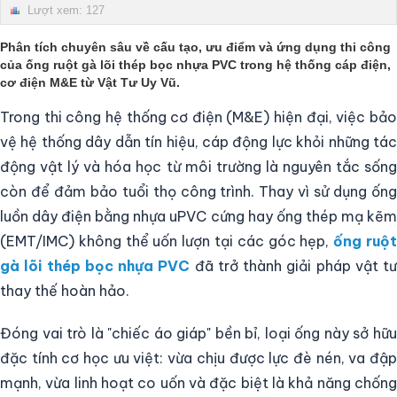
Lượt xem: 127
Phân tích chuyên sâu về cấu tạo, ưu điểm và ứng dụng thi công
của
ống ruột gà lõi thép bọc nhựa PVC
trong hệ thống cáp điện,
cơ điện M&E từ
Vật Tư Uy Vũ
.
Trong thi công hệ thống cơ điện (M&E) hiện đại, việc bảo
vệ hệ thống dây dẫn tín hiệu, cáp động lực khỏi những tác
động vật lý và hóa học từ môi trường là nguyên tắc sống
còn để đảm bảo tuổi thọ công trình. Thay vì sử dụng ống
luồn dây điện bằng nhựa uPVC cứng hay ống thép mạ kẽm
(EMT/IMC) không thể uốn lượn tại các góc hẹp,
ống ruộ
gà lõi thép bọc nhựa PVC
đã trở thành giải pháp vật tư
thay thế hoàn hảo.
Đóng vai trò là "chiếc áo giáp" bền bỉ, loại ống này sở hữu
đặc tính cơ học ưu việt: vừa chịu được lực đè nén, va đập
mạnh, vừa linh hoạt co uốn và đặc biệt là khả năng chống