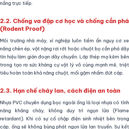
nắng trực tiếp.
2.2. Chống va đập cơ học và chống cắn phá
(Rodent Proof)
Môi trường nhà máy, xí nghiệp luôn tiềm ẩn nguy cơ xe
nâng chèn ép, vật nặng rơi rớt hoặc chuột bọ cắn phá dây
tín hiệu làm gián đoạn dây chuyền. Lớp thép mạ kẽm bên
trong tạo ra sức kháng cự vật lý vô cùng mạnh mẽ, triệt
tiêu hoàn toàn khả năng chuột, mối gặm nhấm đứt cáp.
2.3. Hạn chế cháy lan, cách điện an toàn
Nhựa PVC chuyên dụng bọc ngoài ống là loại nhựa có tính
năng kháng cháy, không duy trì ngọn lửa (Flame
retardant). Khi có sự cố chập điện sinh nhiệt bên trong
cáp, ống sẽ không bùng phát ngọn lửa lan truyền. Sự kết