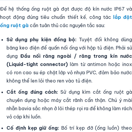
Để hệ thống ống ruột gà đạt được độ kín nước IP67 và
hoạt động đúng tiêu chuẩn thiết kế, công tác
lắp đặ
ống ruột gà
cần tuân thủ các nguyên tắc sau:
Sử dụng phụ kiện đồng bộ:
Tuyệt đối không dùn
băng keo điện để quấn nối ống với hộp tủ điện. Phải sử
dụng
Đầu nối răng ngoài / răng trong kín nướ
(Liquid-tight connector)
làm từ antimon hoặc inox
có ron cao su ép chặt lớp vỏ nhựa PVC, đảm bảo nước
không thể len lỏi theo ren vào tủ điện.
Cắt ống đúng cách:
Sử dụng kìm cắt ống ruột g
chuyên dụng hoặc máy cắt rãnh cẩn thận. Chú ý mài
nhẵn bavia sắc nhọn ở lõi thép rọi ra để không làm rách
vỏ cáp khi luồn.
Cố định kẹp giữ ống:
Bố trí kẹp đỡ (ống luồn) the