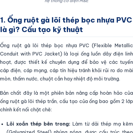
hệ thống cơ điện M&E
1. Ống ruột gà lõi thép bọc nhựa PVC
là gì? Cấu tạo kỹ thuật
Ống ruột gà lõi thép bọc nhựa PVC (Flexible Metallic
Conduit with PVC Jacket) là loại ống luồn dây điện linh
hoạt, được thiết kế chuyên dụng để bảo vệ các tuyến
cáp điện, cáp mạng, cáp tín hiệu tránh khỏi rủi ro do mài
mòn, thấm nước, chuột cắn hay nhiệt độ môi trường.
Bản chất đây là một phiên bản nâng cấp hoàn hảo của
ống ruột gà lõi thép trần, cấu tạo của ống bao gồm 2 lớp
chính kết nối chặt chẽ:
Lõi xoắn thép bên trong:
Làm từ dải thép mạ kẽm
(Galvanized Steel) nhúng nóng, được cấu trúc theo