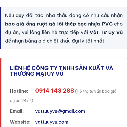
Nếu quý đối tác, nhà thầu đang có nhu cầu nhận
báo giá ống ruột gà lõi thép bọc nhựa PVC
cho
dự án, vui lòng liên hệ trực tiếp với
Vật Tư Uy Vũ
để nhận bảng giá chiết khấu đại lý tốt nhất.
LIÊN HỆ CÔNG TY TNHH SẢN XUẤT VÀ
THƯƠNG MẠI UY VŨ
0914 143 288
Hotline:
(Hỗ trợ tư vấn báo giá
dự án 24/7)
Email:
vattuuyvu@gmail.com
Website:
vattuuyvu.com