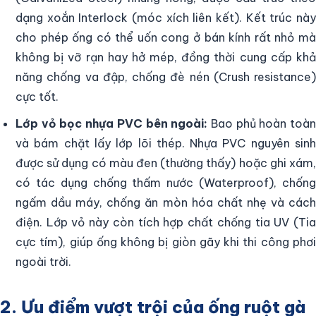
dạng xoắn Interlock (móc xích liên kết). Kết trúc này
cho phép ống có thể uốn cong ở bán kính rất nhỏ mà
không bị vỡ rạn hay hở mép, đồng thời cung cấp khả
năng chống va đập, chống đè nén (Crush resistance)
cực tốt.
Lớp vỏ bọc nhựa PVC bên ngoài:
Bao phủ hoàn toà
và bám chặt lấy lớp lõi thép. Nhựa PVC nguyên sinh
được sử dụng có màu đen (thường thấy) hoặc ghi xám,
có tác dụng chống thấm nước (Waterproof), chống
ngấm dầu máy, chống ăn mòn hóa chất nhẹ và cách
điện. Lớp vỏ này còn tích hợp chất chống tia UV (Tia
cực tím), giúp ống không bị giòn gãy khi thi công phơi
ngoài trời.
2. Ưu điểm vượt trội của ống ruột gà