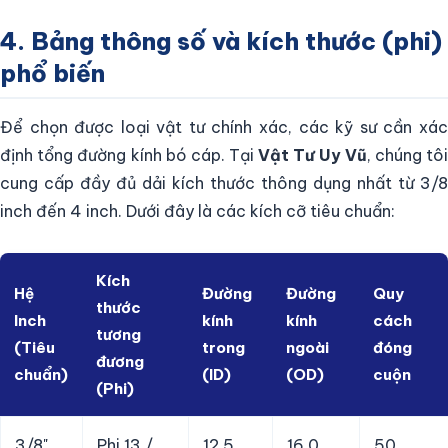
4. Bảng thông số và kích thước (phi)
phổ biến
Để chọn được loại vật tư chính xác, các kỹ sư cần xác
định tổng đường kính bó cáp. Tại
Vật Tư Uy Vũ
, chúng tô
cung cấp đầy đủ dải kích thước thông dụng nhất từ 3/8
inch đến 4 inch. Dưới đây là các kích cỡ tiêu chuẩn:
Kích
Hệ
Đường
Đường
Quy
thước
Inch
kính
kính
cách
tương
(Tiêu
trong
ngoài
đóng
đương
chuẩn)
(ID)
(OD)
cuộn
(Phi)
3/8"
Phi 13 /
12.5
16.0
50