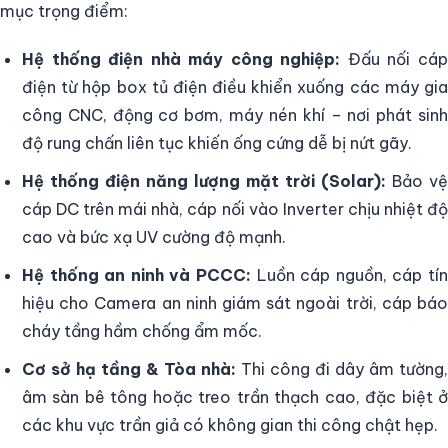
mục trọng điểm:
Hệ thống điện nhà máy công nghiệp:
Đấu nối cá
điện từ hộp box tủ điện điều khiển xuống các máy gia
công CNC, động cơ bơm, máy nén khí – nơi phát sinh
độ rung chấn liên tục khiến ống cứng dễ bị nứt gãy.
Hệ thống điện năng lượng mặt trời (Solar):
Bảo vệ
cáp DC trên mái nhà, cáp nối vào Inverter chịu nhiệt độ
cao và bức xạ UV cường độ mạnh.
Hệ thống an ninh và PCCC:
Luồn cáp nguồn, cáp tín
hiệu cho Camera an ninh giám sát ngoài trời, cáp báo
cháy tầng hầm chống ẩm mốc.
Cơ sở hạ tầng & Tòa nhà:
Thi công đi dây âm tường,
âm sàn bê tông hoặc treo trần thạch cao, đặc biệt ở
các khu vực trần giả có không gian thi công chật hẹp.