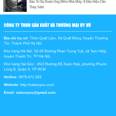
Bảo Trì Dự Đoán Ống Mềm Nhà Máy: 8 Dấu Hiệu Cần
Thay Sớm
CÔNG TY TNHH SẢN XUẤT VÀ THƯƠNG MẠI UY VŨ
Địa chỉ trụ sở
: Thôn Quất Lâm, Xã Quất Động, Huyện Thường
Tín, Thành Phố Hà Nội.
Kho hàng Hà Nội: Số 08 Đường Phan Trọng Tuệ, xã Tam Hiệp,
huyện Thanh Trì, TP Hà Nội
Kho hàng Sài Gòn : 45/2 Đường Đỗ Xuân Hợp, phường Phước
Long B, Quận 9, TP HCM
Hotline
: 0978.471.283
Website
: http://vattuuyvu.com/
Email: vattuuyvu@gmail.com