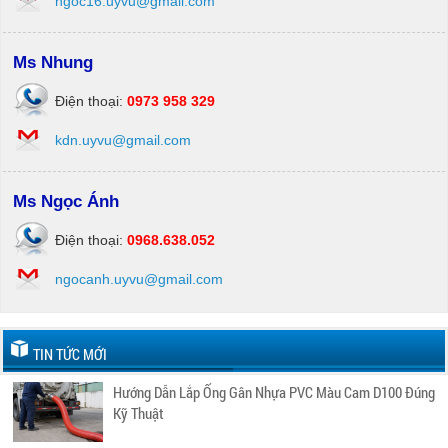
ngoc16.uyvu@gmail.com
Ms Nhung
Điện thoại:
0973 958 329
kdn.uyvu@gmail.com
Ms Ngọc Ánh
Điện thoại:
0968.638.052
ngocanh.uyvu@gmail.com
TIN TỨC MỚI
Hướng Dẫn Lắp Ống Gân Nhựa PVC Màu Cam D100 Đúng
Kỹ Thuật