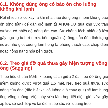
6.1. Không dùng ống có bảo ôn cho luồng
không khí lạnh
Rất nhiều sự cố xảy ra khi nhà thầu dùng ống nhôm không bảo
ôn (ống trần) để dẫn gió lạnh từ AHU/FCU qua khu vực trần
xưởng có nhiệt độ nóng ẩm cao. Sự chênh lệch nhiệt độ lớn
gây ngưng tụ hơi nước bên ngoài mặt ống, dẫn đến tình trạng
nước nhỏ giọt xuống làm hỏng la phông thạch cao, chập điện
hoặc hỏng hàng hóa bên dưới.
6.2. Treo giá đỡ quá thưa gây hiện tượng võng
ống (Sagging)
Theo tiêu chuẩn M&E, khoảng cách giữa 2 đai treo đỡ ống gió
mềm không được vượt quá 1.5 mét. Nếu treo quá thưa, sức
nặng của ống (đặc biệt khi có luồng gió chạy qua) sẽ làm bụng
ống võng xuống. Việc này vừa làm hẹp tiết diện gió, vừa gây
áp lực xé rách lớp vỏ tại điểm tiếp xúc với quang treo.