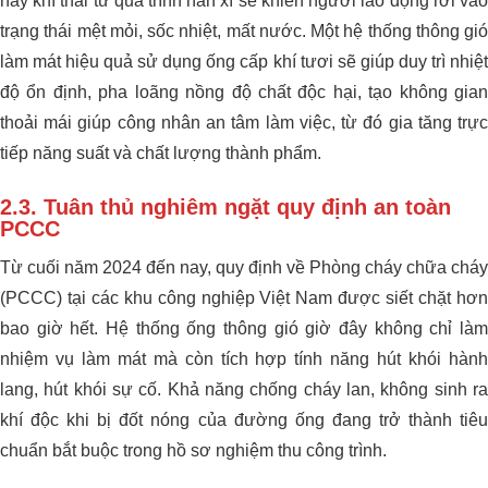
hay khí thải từ quá trình hàn xì sẽ khiến người lao động rơi vào
trạng thái mệt mỏi, sốc nhiệt, mất nước. Một hệ thống thông gió
làm mát hiệu quả sử dụng ống cấp khí tươi sẽ giúp duy trì nhiệt
độ ổn định, pha loãng nồng độ chất độc hại, tạo không gian
thoải mái giúp công nhân an tâm làm việc, từ đó gia tăng trực
tiếp năng suất và chất lượng thành phẩm.
2.3. Tuân thủ nghiêm ngặt quy định an toàn
PCCC
Từ cuối năm 2024 đến nay, quy định về Phòng cháy chữa cháy
(PCCC) tại các khu công nghiệp Việt Nam được siết chặt hơn
bao giờ hết. Hệ thống ống thông gió giờ đây không chỉ làm
nhiệm vụ làm mát mà còn tích hợp tính năng hút khói hành
lang, hút khói sự cố. Khả năng chống cháy lan, không sinh ra
khí độc khi bị đốt nóng của đường ống đang trở thành tiêu
chuẩn bắt buộc trong hồ sơ nghiệm thu công trình.