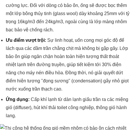
cường lực. Đối với dòng có bảo ôn, ống sẽ được bọc thêm
một lớp bông thủy tinh (glass wool) dày khoảng 25mm với tỷ
trọng 16kg/m3 đến 24kg/m3, ngoài cùng là lớp màng nhôm
bạc bảo vệ chống rách.
Ưu điểm vượt trội:
Sự linh hoạt, uốn cong mọi góc độ để
lách qua các dầm trần chằng chịt mà không bị gập gãy. Lớp
bảo ôn giúp ngăn chặn hoàn toàn hiện tượng thất thoát
nhiệt lạnh trên đường truyền, giúp tiết kiệm tới 30% điện
năng cho máy nén điều hòa. Đồng thời, nó giải quyết dứt
điểm hiện tượng "đọng sương" (condensation) gây nhỏ giọt
nước xuống trần thạch cao.
Ứng dụng:
Cấp khí lạnh từ dàn lạnh giấu trần ra các miệng
gió (diffuser), hút khí thải toilet công nghiệp, thông gió hành
lang.