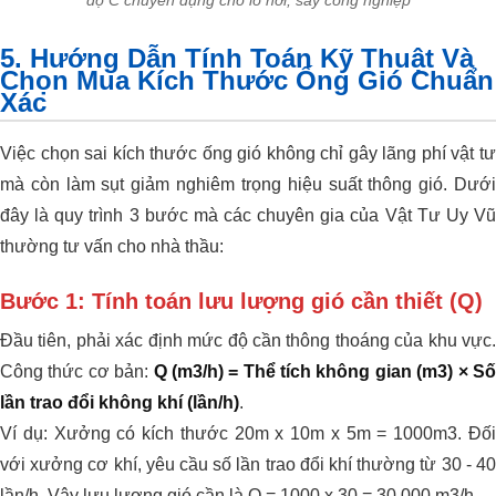
độ C chuyên dụng cho lò hơi, sấy công nghiệp
5. Hướng Dẫn Tính Toán Kỹ Thuật Và
Chọn Mua Kích Thước Ống Gió Chuẩn
Xác
Việc chọn sai kích thước ống gió không chỉ gây lãng phí vật tư
mà còn làm sụt giảm nghiêm trọng hiệu suất thông gió. Dưới
đây là quy trình 3 bước mà các chuyên gia của Vật Tư Uy Vũ
thường tư vấn cho nhà thầu:
Bước 1: Tính toán lưu lượng gió cần thiết (Q)
Đầu tiên, phải xác định mức độ cần thông thoáng của khu vực.
Công thức cơ bản:
Q (m3/h) = Thể tích không gian (m3) × S
lần trao đổi không khí (lần/h)
.
Ví dụ: Xưởng có kích thước 20m x 10m x 5m = 1000m3. Đối
với xưởng cơ khí, yêu cầu số lần trao đổi khí thường từ 30 - 40
lần/h. Vậy lưu lượng gió cần là Q = 1000 x 30 = 30,000 m3/h.