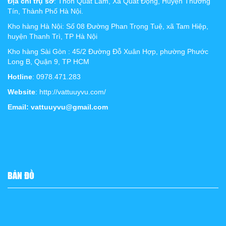
Địa chỉ trụ sở
: Thôn Quất Lâm, Xã Quất Động, Huyện Thường
Tín, Thành Phố Hà Nội.
Kho hàng Hà Nội: Số 08 Đường Phan Trọng Tuệ, xã Tam Hiệp,
huyện Thanh Trì, TP Hà Nội
Kho hàng Sài Gòn : 45/2 Đường Đỗ Xuân Hợp, phường Phước
Long B, Quận 9, TP HCM
Hotline
: 0978.471.283
Website
: http://vattuuyvu.com/
Email: vattuuyvu@gmail.com
BẢN ĐỒ