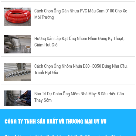
Cách Chọn Ống Gân Nhựa PVC Màu Cam D100 Cho Xe
Môi Trường
Hướng Dẫn Lắp Đặt Ống Nhôm Nhún Đúng Kỹ Thuật,
Giảm Hụt Gió
Cách Chọn Ống Nhôm Nhún D80–D350 Đúng Nhu Cầu,
Tránh Hụt Gió
Bảo Trì Dự Đoán Ống Mềm Nhà Máy: 8 Dấu Hiệu Cần
Thay Sớm
CÔNG TY TNHH SẢN XUẤT VÀ THƯƠNG MẠI UY VŨ