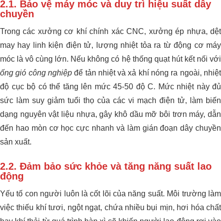
2.1. Bảo vệ máy móc và duy trì hiệu suất dây
chuyền
Trong các xưởng cơ khí chính xác CNC, xưởng ép nhựa, dệt
may hay linh kiện điện tử, lượng nhiệt tỏa ra từ động cơ máy
móc là vô cùng lớn. Nếu không có hệ thống quạt hút kết nối với
ống gió công nghiệp
để tản nhiệt và xả khí nóng ra ngoài, nhiệ
độ cục bộ có thể tăng lên mức 45-50 độ C. Mức nhiệt này đủ
sức làm suy giảm tuổi thọ của các vi mạch điện tử, làm biến
dạng nguyên vật liệu nhựa, gây khô dầu mỡ bôi trơn máy, dẫn
đến hao mòn cơ học cực nhanh và làm gián đoạn dây chuyền
sản xuất.
2.2. Đảm bảo sức khỏe và tăng năng suất lao
động
Yếu tố con người luôn là cốt lõi của năng suất. Môi trường làm
việc thiếu khí tươi, ngột ngạt, chứa nhiều bụi mịn, hơi hóa chất