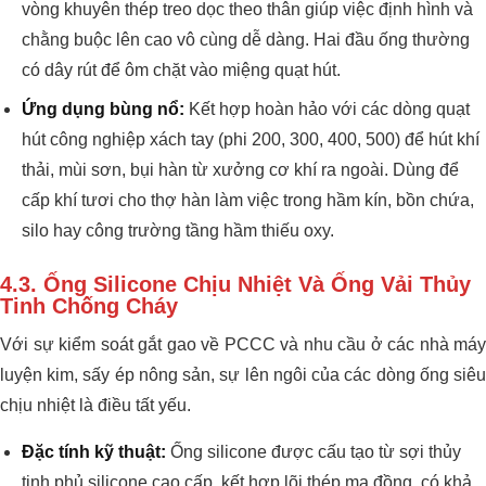
vòng khuyên thép treo dọc theo thân giúp việc định hình và
chằng buộc lên cao vô cùng dễ dàng. Hai đầu ống thường
có dây rút để ôm chặt vào miệng quạt hút.
Ứng dụng bùng nổ:
Kết hợp hoàn hảo với các dòng quạt
hút công nghiệp xách tay (phi 200, 300, 400, 500) để hút khí
thải, mùi sơn, bụi hàn từ xưởng cơ khí ra ngoài. Dùng để
cấp khí tươi cho thợ hàn làm việc trong hầm kín, bồn chứa,
silo hay công trường tầng hầm thiếu oxy.
4.3. Ống Silicone Chịu Nhiệt Và Ống Vải Thủy
Tinh Chống Cháy
Với sự kiểm soát gắt gao về PCCC và nhu cầu ở các nhà máy
luyện kim, sấy ép nông sản, sự lên ngôi của các dòng ống siêu
chịu nhiệt là điều tất yếu.
Đặc tính kỹ thuật:
Ống silicone được cấu tạo từ sợi thủy
tinh phủ silicone cao cấp, kết hợp lõi thép mạ đồng, có khả