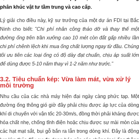
phân khúc vật tư tầm trung và cao cấp.
Lý giải cho điều này, kỹ sư trưởng của một dự án FDI tại Bắc
Ninh cho biết:
"Chi phí nhân công tháo dỡ và thay thế một
đường ống trên trần xưởng cao 10 mét còn đắt gấp nhiều lần
chi phí chênh lệch khi mua ống chất lượng ngay từ đầu. Chúng
tôi ưu tiên các loại ống có độ dày đạt chuẩn, chịu áp suất lớn
để dùng được 5-10 năm thay vì 1-2 năm như trước."
3.2. Tiêu chuẩn kép: Vừa làm mát, vừa xử lý
môi trường
Nhu cầu của các nhà máy hiện đại ngày càng phức tạp. Một
đường ống thông gió giờ đây phải chịu được áp lực của dòng
khí di chuyển với vận tốc 20-30m/s, đồng thời phải kháng được
hóa chất nhẹ, chống tĩnh điện hoặc chịu được sự mài mòn của
các hạt mạt sắt, bụi gỗ bắn ra lẫn trong dòng khí. Đây là động