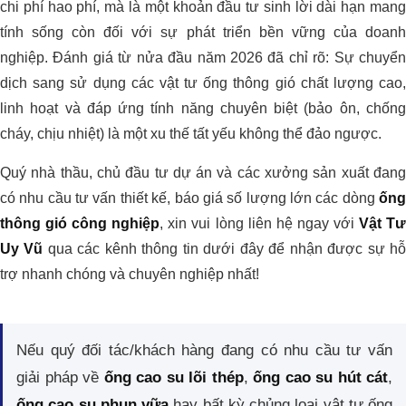
chi phí hao phí, mà là một khoản đầu tư sinh lời dài hạn mang
tính sống còn đối với sự phát triển bền vững của doanh
nghiệp. Đánh giá từ nửa đầu năm 2026 đã chỉ rõ: Sự chuyển
dịch sang sử dụng các vật tư ống thông gió chất lượng cao,
linh hoạt và đáp ứng tính năng chuyên biệt (bảo ôn, chống
cháy, chịu nhiệt) là một xu thế tất yếu không thể đảo ngược.
Quý nhà thầu, chủ đầu tư dự án và các xưởng sản xuất đang
có nhu cầu tư vấn thiết kế, báo giá số lượng lớn các dòng
ống
thông gió công nghiệp
, xin vui lòng liên hệ ngay với
Vật T
Uy Vũ
qua các kênh thông tin dưới đây để nhận được sự h
trợ nhanh chóng và chuyên nghiệp nhất!
Nếu quý đối tác/khách hàng đang có nhu cầu tư vấn
giải pháp về
ống cao su lõi thép
,
ống cao su hút cát
,
ống cao su phun vữa
hay bất kỳ chủng loại vật tư ống