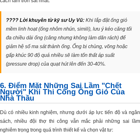
cách làm tròn sát nhất.
???? Lời khuyên từ kỹ sư Uy Vũ:
Khi lắp đặt ống gió
mềm linh hoạt (ống nhôm nhún, simili), lưu ý kéo căng tối
đa chiều dài ống (căng nhưng không làm dãn rách) để
giảm hệ số ma sát thành ống. Ống bị chùng, võng hoặc
gấp khúc 90 độ quá nhiều sẽ làm tổn thất áp suất
(pressure drop) của quạt hút lên đến 30-40%.
6. Điểm Mặt Những Sai Lầm "Chết
Người" Khi Thi Công Ống Gió Của
Nhà Thầu
Dù có nhiều kinh nghiệm, nhưng dưới áp lực tiến độ và ngân
sách, nhiều đội thợ thi công vẫn mắc phải những sai lầm
nghiêm trọng trong quá trình thiết kế và chọn vật tư: