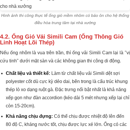
Hình ảnh thi công thực tế ống gió mềm nhôm có bảo ôn cho hệ thống
điều hòa trung tâm tại nhà xưởng
4.2. Ống Gió Vải Simili Cam (Ống Thông Gió
Linh Hoạt Lõi Thép)
Nếu ống nhôm là vua trên trần, thì ống vải Simili Cam lại là "vị
cứu tinh" dưới mặt sàn và các không gian thi công di động.
Chất liệu và thiết kế:
Làm từ chất liệu vải Simili dệt sợi
polyester cốt dù cực kỳ dẻo dai, bên trong là cấu trúc khung
thép lò xo dạng ruột gà. Đặc trưng nổi bật nhất là khả năng
xếp gọn như đàn accordion (kéo dài 5 mét nhưng xếp lại chỉ
còn 15-20cm).
Khả năng chịu đựng:
Có thể chịu được nhiệt độ lên đến
80 độ C, kháng nước tốt, chịu được lực xé lớn. Ống có các