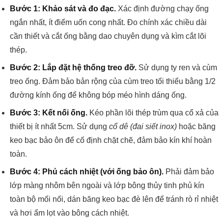
Bước 1: Khảo sát và đo đạc.
Xác định đường chạy ống
ngắn nhất, ít điểm uốn cong nhất. Đo chính xác chiều dài
cần thiết và cắt ống bằng dao chuyên dụng và kìm cắt lõi
thép.
Bước 2: Lắp đặt hệ thống treo đỡ.
Sử dụng ty ren và cùm
treo ống. Đảm bảo bản rộng của cùm treo tối thiểu bằng 1/2
đường kính ống để không bóp méo hình dáng ống.
Bước 3: Kết nối ống.
Kéo phần lõi thép trùm qua cổ xả của
thiết bị ít nhất 5cm. Sử dụng
cổ dê (đai siết inox)
hoặc băng
keo bạc bảo ôn để cố định chặt chẽ, đảm bảo kín khí hoàn
toàn.
Bước 4: Phủ cách nhiệt (với ống bảo ôn).
Phải đảm bảo
lớp màng nhôm bên ngoài và lớp bông thủy tinh phủ kín
toàn bộ mối nối, dán băng keo bạc đè lên để tránh rò rỉ nhiệt
và hơi ẩm lọt vào bông cách nhiệt.