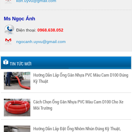
kdn.uyvu@gmail.com
Ms Ngọc Ánh
Điện thoại:
0968.638.052
ngocanh.uyvu@gmail.com
TIN TỨC MỚI
Hướng Dẫn Lắp Ống Gân Nhựa PVC Màu Cam D100 Đúng
Kỹ Thuật
Cách Chọn Ống Gân Nhựa PVC Màu Cam D100 Cho Xe
Môi Trường
Hướng Dẫn Lắp Đặt Ống Nhôm Nhún Đúng Kỹ Thuật,