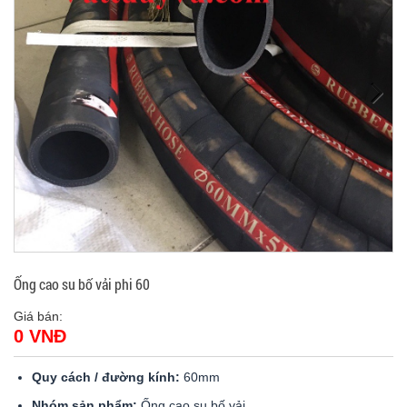
Ống cao su bố vải phi 60
Giá bán:
0 VNĐ
Quy cách / đường kính:
60mm
Nhóm sản phẩm:
Ống cao su bố vải