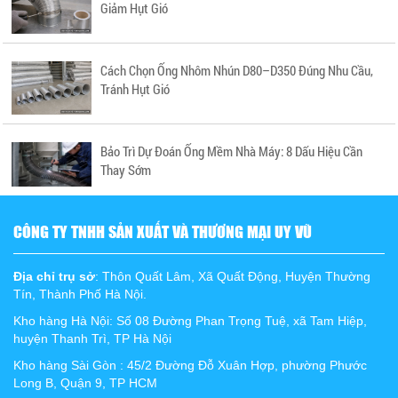
Giảm Hụt Gió
Cách Chọn Ống Nhôm Nhún D80–D350 Đúng Nhu Cầu,
Tránh Hụt Gió
Bảo Trì Dự Đoán Ống Mềm Nhà Máy: 8 Dấu Hiệu Cần
Thay Sớm
CÔNG TY TNHH SẢN XUẤT VÀ THƯƠNG MẠI UY VŨ
Địa chỉ trụ sở
: Thôn Quất Lâm, Xã Quất Động, Huyện Thường
Tín, Thành Phố Hà Nội.
Kho hàng Hà Nội: Số 08 Đường Phan Trọng Tuệ, xã Tam Hiệp,
huyện Thanh Trì, TP Hà Nội
Kho hàng Sài Gòn : 45/2 Đường Đỗ Xuân Hợp, phường Phước
Long B, Quận 9, TP HCM