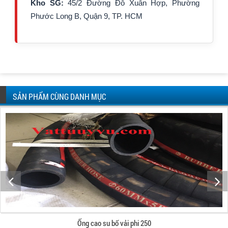
Kho SG:
45/2 Đường Đỗ Xuân Hợp, Phường
Phước Long B, Quận 9, TP. HCM
SẢN PHẨM CÙNG DANH MỤC
Ống cao su bố vải phi 168