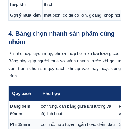
hợp khi
thích
Gợi ý mua kèm
mặt bích, cổ dê cỡ lớn, gioăng, khớp nối nha
4. Bảng chọn nhanh sản phẩm cùng
nhóm
Phi nhỏ hợp tuyến máy; phi lớn hợp bơm xả lưu lượng cao.
Bảng này giúp người mua so sánh nhanh trước khi gọi tư
vấn, tránh chọn sai quy cách khi lắp vào máy hoặc công
trình.
Quy cách
Phù hợp
Ghi
Đang xem:
cỡ trung, cân bằng giữa lưu lượng và
Phù 
60mm
độ linh hoạt
với 
Phi 19mm
cỡ nhỏ, hợp tuyến ngắn hoặc điểm đấu
Sản 