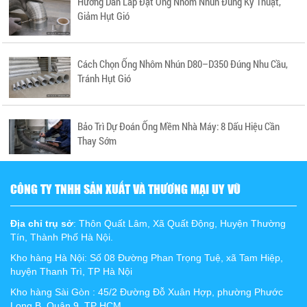
Hướng Dẫn Lắp Đặt Ống Nhôm Nhún Đúng Kỹ Thuật,
Giảm Hụt Gió
Cách Chọn Ống Nhôm Nhún D80–D350 Đúng Nhu Cầu,
Tránh Hụt Gió
Bảo Trì Dự Đoán Ống Mềm Nhà Máy: 8 Dấu Hiệu Cần
Thay Sớm
CÔNG TY TNHH SẢN XUẤT VÀ THƯƠNG MẠI UY VŨ
Địa chỉ trụ sở
: Thôn Quất Lâm, Xã Quất Động, Huyện Thường
Tín, Thành Phố Hà Nội.
Kho hàng Hà Nội: Số 08 Đường Phan Trọng Tuệ, xã Tam Hiệp,
huyện Thanh Trì, TP Hà Nội
Kho hàng Sài Gòn : 45/2 Đường Đỗ Xuân Hợp, phường Phước
Long B, Quận 9, TP HCM