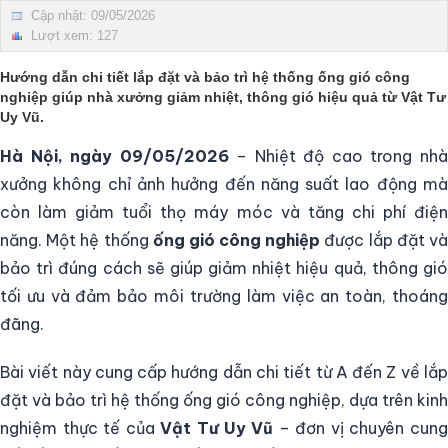
Cập nhật: 09/05/2026
Lượt xem: 127
Hướng dẫn chi tiết lắp đặt và bảo trì hệ thống ống gió công
nghiệp giúp nhà xưởng giảm nhiệt, thông gió hiệu quả từ
Vật Tư
Uy Vũ
.
Hà Nội, ngày 09/05/2026
– Nhiệt độ cao trong nh
xưởng không chỉ ảnh hưởng đến năng suất lao động mà
còn làm giảm tuổi thọ máy móc và tăng chi phí điện
năng. Một hệ thống
ống gió công nghiệp
được lắp đặt v
bảo trì đúng cách sẽ giúp giảm nhiệt hiệu quả, thông gió
tối ưu và đảm bảo môi trường làm việc an toàn, thoáng
đãng.
Bài viết này cung cấp hướng dẫn chi tiết từ A đến Z về lắp
đặt và bảo trì hệ thống ống gió công nghiệp, dựa trên kinh
nghiệm thực tế của
Vật Tư Uy Vũ
– đơn vị chuyên cun