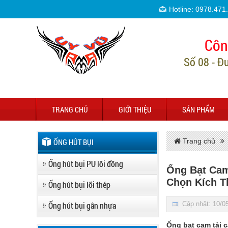
Hotline: 0978.471
Côn
Số 08 - Đ
TRANG CHỦ
GIỚI THIỆU
SẢN PHẨM
ỐNG HÚT BỤI
Trang chủ
Ống hút bụi PU lõi đồng
Ống Bạt Cam
Chọn Kích T
Ống hút bụi lõi thép
Ống hút bụi gân nhựa
Cập nhật: 10/0
Ống bạt cam tải c