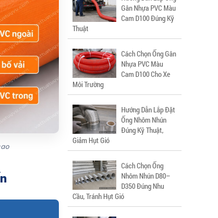
Gân Nhựa PVC Màu
Cam D100 Đúng Kỹ
Thuật
Cách Chọn Ống Gân
Nhựa PVC Màu
Cam D100 Cho Xe
Môi Trường
Hướng Dẫn Lắp Đặt
Ống Nhôm Nhún
Đúng Kỹ Thuật,
Giảm Hụt Gió
cao
Cách Chọn Ống
ến
Nhôm Nhún D80–
D350 Đúng Nhu
Cầu, Tránh Hụt Gió