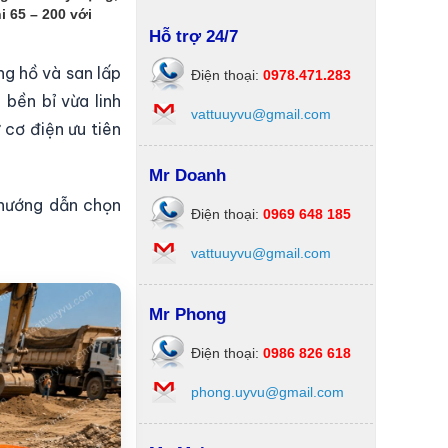
 65 – 200 với
Hỗ trợ 24/7
ng hồ và san lấp
Điện thoại:
0978.471.283
bền bỉ vừa linh
vattuuyvu@gmail.com
 cơ điện ưu tiên
Mr Doanh
 hướng dẫn chọn
Điện thoại:
0969 648 185
vattuuyvu@gmail.com
Mr Phong
Điện thoại:
0986 826 618
phong.uyvu@gmail.com