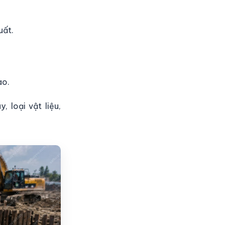
uất.
ao.
 loại vật liệu,