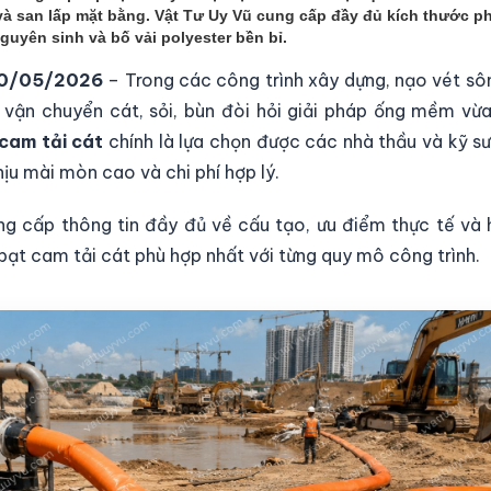
à san lấp mặt bằng. Vật Tư Uy Vũ cung cấp đầy đủ kích thước phi
uyên sinh và bố vải polyester bền bỉ.
 10/05/2026
– Trong các công trình xây dựng, nạo vét sô
 vận chuyển cát, sỏi, bùn đòi hỏi giải pháp ống mềm vừa 
cam tải cát
chính là lựa chọn được các nhà thầu và kỹ sư
ịu mài mòn cao và chi phí hợp lý.
ung cấp thông tin đầy đủ về cấu tạo, ưu điểm thực tế và
bạt cam tải cát phù hợp nhất với từng quy mô công trình.