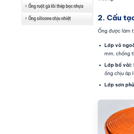
Ống ruột gà lõi thép bọc nhựa
2. Cấu tạ
Ống silicone chịu nhiệt
Ống được làm từ
Lớp vỏ ngoà
mm, chống t
Lớp bố vải:
ống chịu áp 
Lớp sơn ph