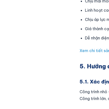
Chịu mài mòn
Linh hoạt ca
Chịu áp lực 
Giá thành cạ
Dễ nhận diệ
Xem chi tiết s
5. Hướng 
5.1. Xác địn
Công trình nhỏ 
Công trình lớn,