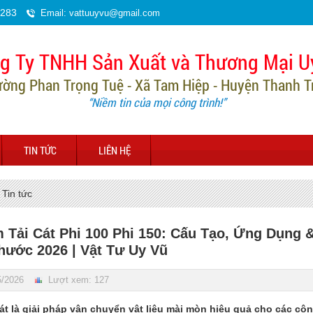
.283
Email: vattuuyvu@gmail.com
g Ty TNHH Sản Xuất và Thương Mại U
ường Phan Trọng Tuệ - Xã Tam Hiệp - Huyện Thanh Trì
“Niềm tin của mọi công trình!”
TIN TỨC
LIÊN HỆ
Tin tức
 Tải Cát Phi 100 Phi 150: Cấu Tạo, Ứng Dụng
hước 2026 | Vật Tư Uy Vũ
5/2026
Lượt xem: 127
át
là giải pháp vận chuyển vật liệu mài mòn hiệu quả cho các côn