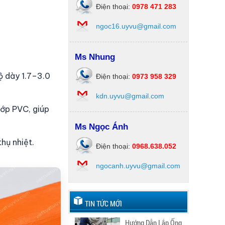
Điện thoại:
0978 471 283
ngoc16.uyvu@gmail.com
Ms Nhung
ộ dày 1.7–3.0
Điện thoại:
0973 958 329
kdn.uyvu@gmail.com
lớp PVC, giúp
Ms Ngọc Ánh
hụ nhiệt.
Điện thoại:
0968.638.052
ngocanh.uyvu@gmail.com
TIN TỨC MỚI
Hướng Dẫn Lắp Ống