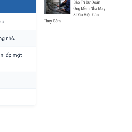
Bảo Trì Dự Đoán
Ống Mềm Nhà Máy:
8 Dấu Hiệu Cần
Thay Sớm
ẹp.
ng nhỏ.
an lấp mặt