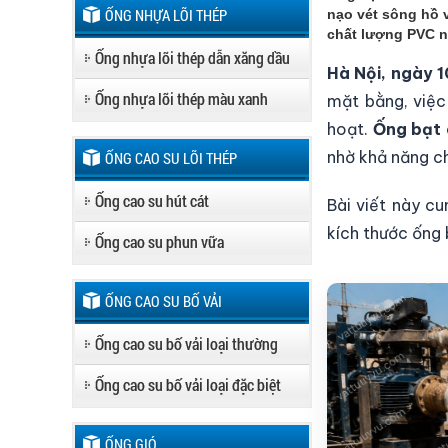
ỐNG NHỰA LÕI THÉP
nạo vét sông hồ v
chất lượng PVC ng
Ống nhựa lõi thép dẫn xăng dầu
Hà Nội, ngày
Ống nhựa lõi thép màu xanh
mặt bằng, việc
hoạt.
Ống bạt 
nhờ khả năng ch
ỐNG CAO SU LÕI THÉP
Ống cao su hút cát
Bài viết này c
kích thước ống 
Ống cao su phun vữa
ỐNG CAO SU BỐ VẢI
Ống cao su bố vải loại thường
Ống cao su bố vải loại đặc biệt
ỐNG GIÓ