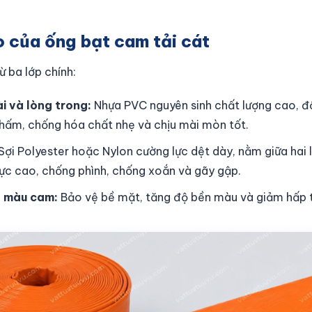
o của ống bạt cam tải cát
 ba lớp chính:
i và lòng trong:
Nhựa PVC nguyên sinh chất lượng cao, đ
hấm, chống hóa chất nhẹ và chịu mài mòn tốt.
Sợi Polyester hoặc Nylon cường lực dệt dày, nằm giữa hai 
lực cao, chống phình, chống xoắn và gãy gập.
ủ màu cam:
Bảo vệ bề mặt, tăng độ bền màu và giảm hấp t