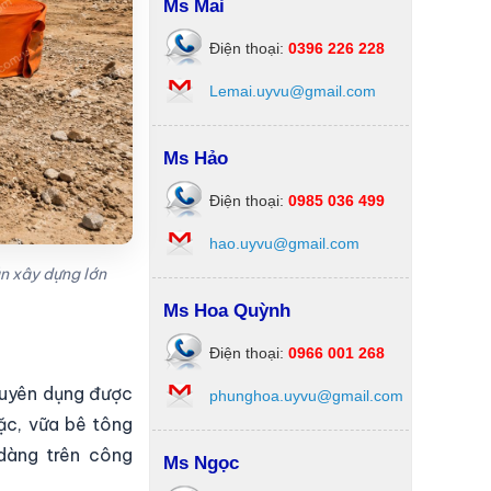
Ms Mai
Điện thoại:
0396 226 228
Lemai.uyvu@gmail.com
Ms Hảo
Điện thoại:
0985 036 499
hao.uyvu@gmail.com
án xây dựng lớn
Ms Hoa Quỳnh
Điện thoại:
0966 001 268
huyên dụng được
phunghoa.uyvu@gmail.com
đặc, vữa bê tông
dàng trên công
Ms Ngọc